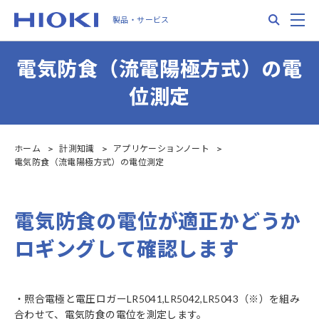
Skip
Search
M
製品・サービス
to
main
content
電気防食（流電陽極方式）の電
位測定
ホーム
計測知識
アプリケーションノート
電気防食（流電陽極方式）の電位測定
電気防食の電位が適正かどうか
ロギングして確認します
・照合電極と電圧ロガーLR5041,LR5042,LR5043（※）を組み
合わせて、電気防食の電位を測定します。