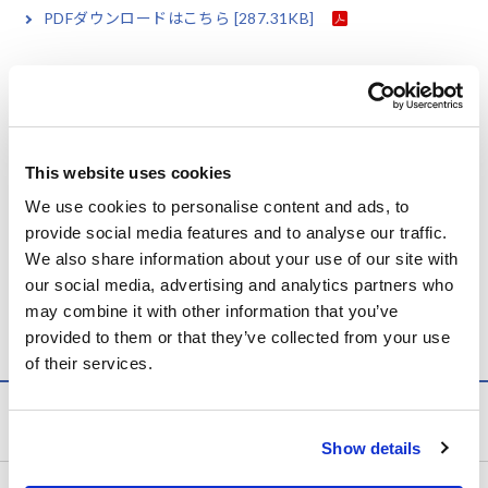
PDFダウンロードはこちら
[287.31KB]
関連製品一覧
This website uses cookies
We use cookies to personalise content and ads, to
provide social media features and to analyse our traffic.
We also share information about your use of our site with
our social media, advertising and analytics partners who
電圧ロガー LR5041, LR5042,
通信アダプタ LR5091
may combine it with other information that you’ve
LR5043
provided to them or that they’ve collected from your use
of their services.
計測知識
Show details