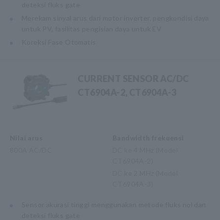
deteksi fluks gate
Merekam sinyal arus dari motor inverter, pengkondisi daya
untuk PV, fasilitas pengisian daya untuk EV
Koreksi Fase Otomatis
CURRENT SENSOR AC/DC
CT6904A-2, CT6904A-3
Nilai arus
Bandwidth frekuensi
800A AC/DC
DC ke 4 MHz (Model
CT6904A-2)
DC ke 2 MHz (Model
CT6904A-3)
Sensor akurasi tinggi menggunakan metode fluks nol dan
deteksi fluks gate