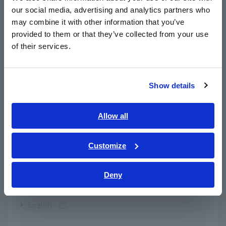
our social media, advertising and analytics partners who
50A AC/DC
DC ke 10 MHz
日本語 / コーポレート・IR
may combine it with other information that you’ve
日本語 / 製品・サービス
Sensor akurasi tinggi menggunakan metode fluks nol dan
provided to them or that they’ve collected from your use
简体中文
deteksi fluks gate
of their services.
한국어
Merekam sinyal arus dari motor inverter, pengkondisi daya
繁體中文
untuk PV, fasilitas pengisian daya untuk EV
Koreksi Fase Otomatis
Show details
Southeast Asia, Oceania
English
Allow all
CURRENT SENSOR ARUS
ภาษาไทย / ประเทศไทย
AC/DC CT6863-05
Tiếng Việt / Việt Nam
Customize
Bahasa Indonesia
Deny
India
• DC hingga 500kHz, akurasi ±0,05%
• Nilai 200A AC/DC
English
• Wideband, sensor pass-through presisi tinggi dengan