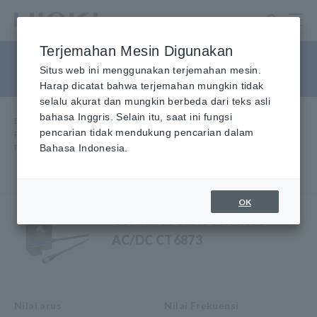
Lewati
ke
konten
Terjemahan Mesin Digunakan
utama
Pass-through Akurasi Tinggi
Situs web ini menggunakan terjemahan mesin.
Harap dicatat bahwa terjemahan mungkin tidak
selalu akurat dan mungkin berbeda dari teks asli
bahasa Inggris. Selain itu, saat ini fungsi
Beranda
​ ​
Produk
​ ​
pencarian tidak mendukung pencarian dalam
Probe/Sensor Arus, Probe Tegangan, Sensor CAN
​ ​
Pass-through Akurasi Tinggi
Bahasa Indonesia.
OK
CURRENT SENSOR ARUS
AC/DC CT6873
Nilai arus
Nilai Frekuensi