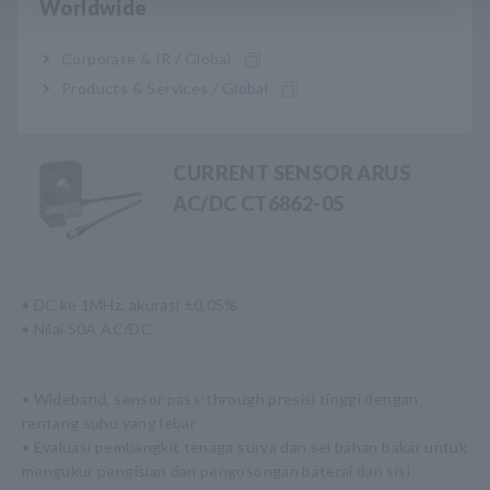
Worldwide
rentang suhu yang lebar
• Evaluasi pembangkit tenaga surya dan sel bahan bakar untuk
Corporate & IR / Global
mengukur pengisian dan pengosongan baterai dan sisi
Products & Services / Global
sekunder inverter
CURRENT SENSOR ARUS
AC/DC CT6862-05
• DC ke 1MHz, akurasi ±0,05%
• Nilai 50A AC/DC
• Wideband, sensor pass-through presisi tinggi dengan
rentang suhu yang lebar
• Evaluasi pembangkit tenaga surya dan sel bahan bakar untuk
mengukur pengisian dan pengosongan baterai dan sisi