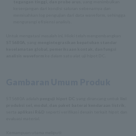
tegangan tinggi, dan probe arus
, yang menimbulkan
kesenjangan dari kondisi saluran sebenarnya dan
memisahkan log pengujian dari data waveform, sehingga
mengurangi efisiensi analisis.
Untuk mengatasi masalah ini, Hioki telah mengembangkan
ST5680A
, yang
mengintegrasikan kepatuhan standar
keselamatan global, pemeriksaan kontak, dan fungsi
analisis waveform
ke dalam satu alat uji hipot DC.
Gambaran Umum Produk
ST5680A adalah
penguji hipot DC
yang dirancang untuk
lini
produksi sel, modul, dan paket baterai kendaraan listrik
,
serta
aplikasi R&D
seperti verifikasi desain terkait hipot dan
evaluasi material.
Kemampuan utama meliputi: