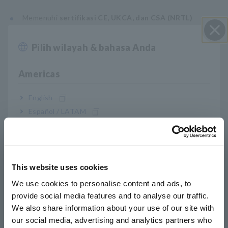
Memenuhi
sertifikasi CE, UKCA, dan CSA (NRTL)
Output maksimum
8 kV / 20 mA
untuk uji hipot DC.
Fungsi pemeriksaan kontak berbasis kapasitansi
Pilih wilayah & bahasa Anda
Close
terintegrasi.
Tampilan dan perekaman waveform deret waktu
untuk
Americas
tegangan, arus, dan resistansi isolasi.
Dukungan untuk
pengujian tegangan tinggi yang aman,
English
stabil, dan efisien
melalui berbagai fungsi bantu.
Español / LATAM
Português / Brasil
Fitur Utama
Europe
This website uses cookies
English
1. Membangun platform bersama global
We use cookies to personalise content and ads, to
dengan kepatuhan CE / UKCA / CSA
provide social media features and to analyse our traffic.
East Asia
We also share information about your use of our site with
Satu model tunggal mendukung persyaratan keselamatan
our social media, advertising and analytics partners who
日本語 / コーポレート・IR
regional utama. Dengan output hingga
8 kV / 20 mA
, alat ini