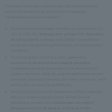
Pada saat yang sama, seiring dengan globalisasi produksi
baterai kendaraan listrik, para insinyur di lapangan
menghadapi beberapa tantangan:
Untuk memenuhi berbagai sertifikasi di setiap lokasi (CE,
UKCA, CSA, dll.),
berbagai alat uji hipot DC digunakan
di setiap pabrik
, sehingga menyulitkan standardisasi
model dan memperumit pemeliharaan serta pengelolaan
sertifikasi.
Untuk pengujian modul dan paket,
pemeriksa
kontinuitas eksternal atau langkah pengujian
tambahan
seringkali diperlukan untuk memverifikasi
kualitas kontak ke objek uji, yang mengakibatkan desain
peralatan yang lebih kompleks dan waktu penyiapan serta
waktu siklus produksi yang lebih lama.
Ketika para insinyur perlu mengamati perilaku tegangan
dan arus selama pengujian hipot sebagai bentuk
gelombang, mereka harus
membangun perangkat
pengukuran terpisah dengan osiloskop, probe