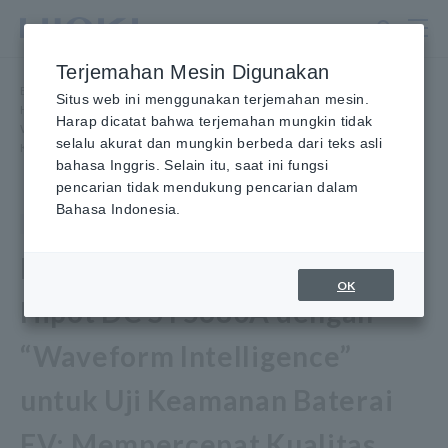
Lewati
ke
konten
Terjemahan Mesin Digunakan
utama
Beranda
​ ​
Berita
​ ​
Situs web ini menggunakan terjemahan mesin.
Hioki Meluncurkan Penguji Hipot DC ST5680A dengan “Kecerdasan
Harap dicatat bahwa terjemahan mungkin tidak
Waveform” untuk Uji Keamanan Baterai EV: Mempercepat Kualitas dan
selalu akurat dan mungkin berbeda dari teks asli
Keandalan Baterai EV melalui Analisis Hipot DC
bahasa Inggris. Selain itu, saat ini fungsi
pencarian tidak mendukung pencarian dalam
Bahasa Indonesia.
Produk
2 Juni 2026
Hioki Meluncurkan Tester
OK
Hipot DC ST5680A dengan
“Waveform Intelligence”
untuk Uji Keamanan Baterai
EV: Mempercepat Kualitas