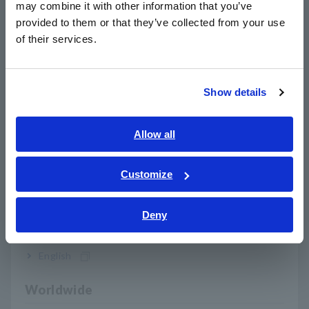
may combine it with other information that you’ve
memungkinkan pengujian hipot DC yang sesuai dengan
日本語 / 製品・サービス
provided to them or that they’ve collected from your use
standar internasional—dari sel hingga modul dan paket.
简体中文
of their services.
Dengan
menyelaraskan instrumen pengujian dan
한국어
pengaturan pengujian di seluruh lokasi global
, alat ini
繁體中文
secara signifikan mengurangi beban
pemeliharaan,
sertifikasi, dan pelatihan
.
Show details
Southeast Asia, Oceania
2. Pemeriksaan kontak terintegrasi
English
Allow all
mencegah hasil LULUS palsu dan
ภาษาไทย / ประเทศไทย
menyederhanakan desain peralatan.
Tiếng Việt / Việt Nam
Customize
Bahasa Indonesia
Penguji ini dilengkapi dengan fungsi
pemeriksaan kontak
berbasis kapasitansi
sebagai standar. Fungsi ini mendeteksi
Deny
India
anomali koneksi dan kontak, termasuk pada jig, kabel uji, dan
relai tegangan tinggi, sehingga membantu mencegah
English
kesalahan lulus yang disebabkan oleh kontak yang buruk
.
Hal ini menghilangkan kebutuhan akan pemeriksa kontinuitas
eksternal dan langkah-langkah proses tambahan, sehingga
Worldwide
berkontribusi pada
waktu siklus yang lebih singkat dan