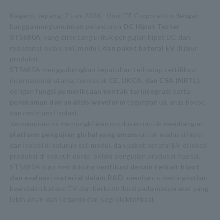
Nagano, Jepang, 2 Juni 2026 –Hioki EE Corporation dengan
bangga mengumumkan peluncuran
DC Hipot Tester
ST5680A
, yang dirancang untuk pengujian hipot DC dan
resistansi isolasi
sel, modul, dan paket baterai EV
di jalur
produksi.
ST5680A menggabungkan kepatuhan terhadap sertifikasi
internasional utama, termasuk
CE, UKCA, dan CSA (NRTL)
,
dengan
fungsi pemeriksaan kontak terintegrasi
serta
perekaman dan analisis waveform
tegangan uji, arus bocor,
dan resistansi isolasi.
Kemampuan ini memungkinkan produsen untuk membangun
platform pengujian global yang umum
untuk evaluasi hipot
dan isolasi di seluruh sel, modul, dan paket baterai EV di lokasi
produksi di seluruh dunia. Selain pengujian produksi massal,
ST5680A juga mendukung
verifikasi desain terkait hipot
dan evaluasi material dalam R&D
, membantu meningkatkan
keandalan baterai EV dan berkontribusi pada masyarakat yang
lebih aman dan terjamin dari segi elektrifikasi.