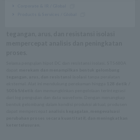
desain peralatan yang lebih sederhana
.
Corporate & IR / Global
Products & Services / Global
3. “Kecerdasan Waveform” untuk
tegangan, arus, dan resistansi isolasi
mempercepat analisis dan peningkatan
proses.
Selama pengujian hipot DC dan resistansi isolasi, ST5680A
dapat
merekam dan menampilkan bentuk gelombang
tegangan, arus, dan resistansi isolasi
tanpa peralatan
eksternal. Alat ini mendukung perekaman hingga
128 detik /
500 kS/detik
dan memungkinkan pengelolaan terintegrasi
dari log pengujian dan data waveform. Dengan menangkap
bentuk gelombang dalam kondisi produksi aktual, produsen
dapat mempercepat
analisis kegagalan, mengevaluasi
perubahan proses secara kuantitatif, dan meningkatkan
ketertelusuran
.