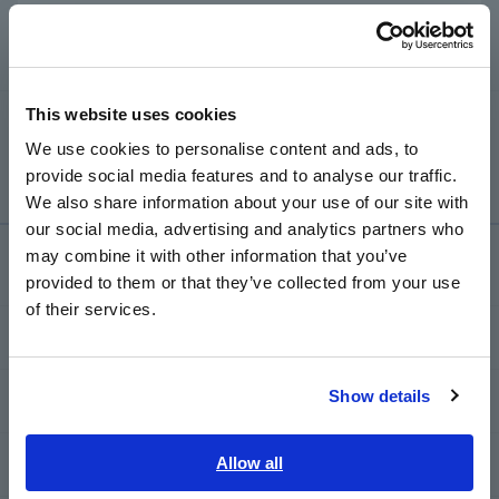
Português / Brasil
Europe
This website uses cookies
English
We use cookies to personalise content and ads, to
provide social media features and to analyse our traffic.
East Asia
We also share information about your use of our site with
our social media, advertising and analytics partners who
日本語 / コーポレート・IR
may combine it with other information that you’ve
Serviço de suporte
日本語 / 製品・サービス
provided to them or that they’ve collected from your use
简体中文
of their services.
한국어
my HIOKI
繁體中文
Show details
Transferências
Southeast Asia, Oceania
English
Allow all
Perguntas frequentes
ภาษาไทย / ประเทศไทย