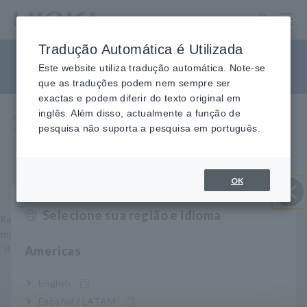
Ir
para
o
Tradução Automática é Utilizada
conteúdo
Se você esqueceu sua senha
principal
Este website utiliza tradução automática. Note-se
que as traduções podem nem sempre ser
exactas e podem diferir do texto original em
inglês. Além disso, actualmente a função de
Home
​ ​
Atendimento e Suporte
​ ​
my HIOKI
​ ​
pesquisa não suporta a pesquisa em português.
Se você esqueceu sua senha
OK
Selecione sua região e idioma
Perto
Redefina sua senha de login my HIOKI.
Insira seu endereço de e-mail registrado e clique no botão
“Redefinir senha”.
Americas
English
Endereço de email
Español / LATAM