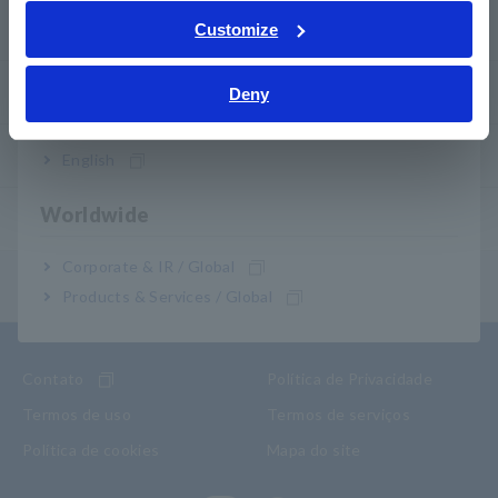
Tiếng Việt / Việt Nam
Serviço pós-venda
Customize
Bahasa Indonesia
Garantia do produto
Deny
India
Rede global
English
Worldwide
Produtos descontinuados/substituídos
Corporate & IR / Global
Menu de conteúdo
Products & Services / Global
Contato
Política de Privacidade
Termos de uso
Termos de serviços
Política de cookies
Mapa do site