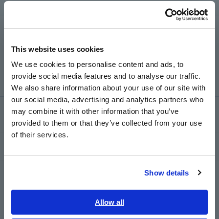
Português / Brasil
Europe
Entre em contato com seu distribuidor local HIOKI
A
especificando o número do modelo.
This website uses cookies
English
We use cookies to personalise content and ads, to
https://www.hioki.com/us-en/support/network
provide social media features and to analyse our traffic.
East Asia
We also share information about your use of our site with
our social media, advertising and analytics partners who
日本語 / コーポレート・IR
may combine it with other information that you’ve
Serviço de suporte
日本語 / 製品・サービス
provided to them or that they’ve collected from your use
简体中文
of their services.
한국어
my HIOKI
繁體中文
Show details
Transferências
Southeast Asia, Oceania
Perguntas frequentes
English
Allow all
ภาษาไทย / ประเทศไทย