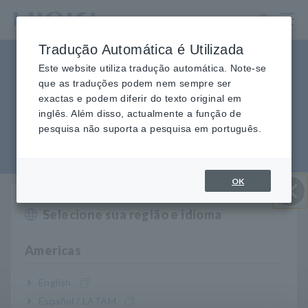
Ir
para
o
Tradução Automática é Utilizada
conteúdo
Deseja SDS: Ficha de Dados
principal
Este website utiliza tradução automática. Note-se
que as traduções podem nem sempre ser
de Segurança (MSDS: Ficha de
exactas e podem diferir do texto original em
inglês. Além disso, actualmente a função de
Dados de Segurança do
pesquisa não suporta a pesquisa em português.
Material)
OK
Home
​ ​
Serviço e Suporte
​ ​
Perguntas Frequentes
​ ​
Deseja SDS: Ficha de Dados de Segurança (MSDS: Ficha de Dados de
Selecione sua região e idioma
Perto
Segurança do Material)
Americas
English
P
Preciso de uma SDS: Folha de dados de segurança
Español / LATAM
(MSDS: Folha de dados de segurança do material).