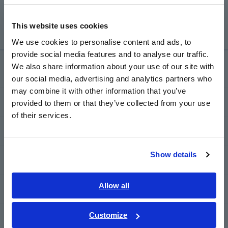
0,5) são exibidos como zero devido à supressão de zero.
Europe
Portanto, 0,2A é exibido como zero.
This website uses cookies
English
We use cookies to personalise content and ads, to
provide social media features and to analyse our traffic.
East Asia
We also share information about your use of our site with
Serviço de suporte
our social media, advertising and analytics partners who
日本語 / コーポレート・IR
may combine it with other information that you’ve
日本語 / 製品・サービス
my HIOKI
provided to them or that they’ve collected from your use
简体中文
of their services.
한국어
Transferências
繁體中文
Show details
Perguntas frequentes
Southeast Asia, Oceania
English
Allow all
Serviço pós-venda
ภาษาไทย / ประเทศไทย
Tiếng Việt / Việt Nam
Customize
Garantia do produto
Bahasa Indonesia