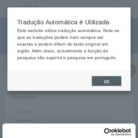
Ir
para
o
Tradução Automática é Utilizada
conteúdo
Não é possível medir a
principal
Este website utiliza tradução automática. Note-se
que as traduções podem nem sempre ser
corrente
exactas e podem diferir do texto original em
inglês. Além disso, actualmente a função de
pesquisa não suporta a pesquisa em português.
Início
​ ​
Perguntas frequentes
​ ​
sobre serviço e suporte
​ ​
Não é possível medir a corrente
Selecione sua região e idioma
Perto
OK
Americas
Q
O 3288 não mostra o valor atual. A corrente deve
ser de cerca de 0,2 A AC.
English
Español / LATAM
Português / Brasil
A resolução do 3288 é de 0,1A na faixa de 1000A.
A
Por esse motivo, valores em 5 contagens ou menos (0 a