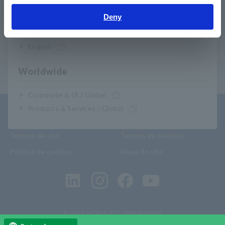
Deny
Rede global
India
English
Produtos descontinuados/substituídos
Worldwide
Menu de conteúdo
Corporate & IR / Global
Products & Services / Global
Contato
Política de Privacidade
Termos de uso
Termos de serviços
Política de cookies
Mapa do site
© 2025 HIOKI E.E. CORPORATION