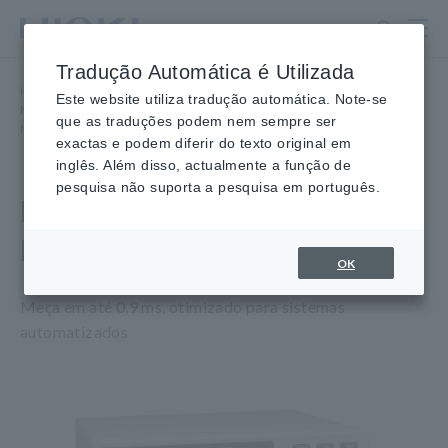
Ir
para
o
Tradução Automática é Utilizada
conteúdo
Início
​ ​
Produtos
​ ​
principal
Este website utiliza tradução automática. Note-se
Medidores de Resistência, Testadores de Bateria
​ ​
que as traduções podem nem sempre ser
Medidores de Resistência
​ ​
RESISTÊNCIA Testador RM3542
exactas e podem diferir do texto original em
inglês. Além disso, actualmente a função de
pesquisa não suporta a pesquisa em português.
RESISTÊNCIA Testador
RM3542
OK
Meça em até 0,9 ms, otimizado para sistemas
automatizados