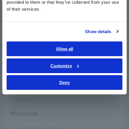
provided to them or that they’ve collected from your use
RM3542
简体中文
of their services.
한국어
RM3542-01
Interface GP-IB integrada
繁體中文
Os acessórios de teste não são fornecidos com a unidade.
Show details
Southeast Asia, Oceania
Selecione um acessório de teste opcional ao fazer o pedido.
English
Allow all
ภาษาไทย / ประเทศไทย
Tiếng Việt / Việt Nam
Customize
Bahasa Indonesia
Deny
India
produtos relacionados
English
Worldwide
Corporate & IR / Global