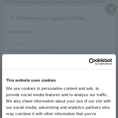
contato adequado para medições confiáveis
Selecione sua região e idioma
Perto
O modo de resistência de baixa potência mede
indutores de chip e componentes de supressão
Americas
EMC
English
Español / LATAM
Suporta inspeções de amostra durante o
Português / Brasil
processo de fabricação
Europe
This website uses cookies
English
We use cookies to personalise content and ads, to
Nº do modelo (Código do
provide social media features and to analyse our traffic.
East Asia
pedido)
We also share information about your use of our site with
our social media, advertising and analytics partners who
日本語 / コーポレート・IR
may combine it with other information that you’ve
日本語 / 製品・サービス