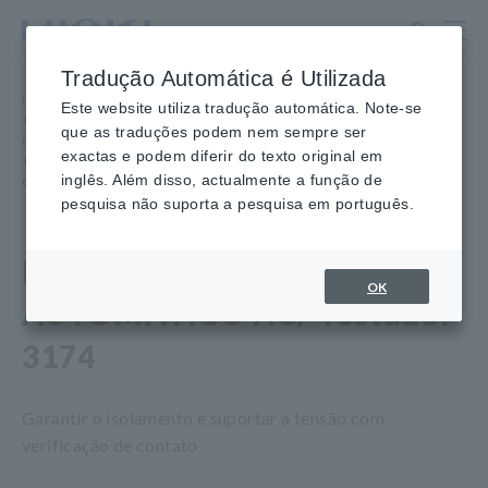
Ir
para
o
Tradução Automática é Utilizada
conteúdo
Início
​ ​
Produtos
​ ​
principal
Este website utiliza tradução automática. Note-se
Testadores de segurança elétrica, Hipot/Isolamento/Testadores
que as traduções podem nem sempre ser
de vazamento
exactas e podem diferir do texto original em
​ ​
Hipot/Isolamento/Testadores de tensão suportável
​ ​
inglês. Além disso, actualmente a função de
CA ISOLAMENTO AUTOMÁTICO/RESISTÊNCIA Testador 3174
pesquisa não suporta a pesquisa em português.
ISOLAMENTO
OK
AUTOMÁTICO AC/ Testador
3174
Garantir o isolamento e suportar a tensão com
verificação de contato