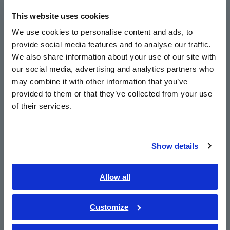
This website uses cookies
English
A tensão de teste precisa sem dependência da
We use cookies to personalise content and ads, to
tensão de alimentação é gerada usando o
provide social media features and to analyse our traffic.
East Asia
método PWM
We also share information about your use of our site with
our social media, advertising and analytics partners who
日本語 / コーポレート・IR
may combine it with other information that you’ve
日本語 / 製品・サービス
provided to them or that they’ve collected from your use
简体中文
Nº do modelo (Código do
of their services.
한국어
pedido)
繁體中文
Show details
Southeast Asia, Oceania
3174
English
Allow all
ภาษาไทย / ประเทศไทย
Observação: Para realizar verificações de contato, adquira
outro cabo de teste de alta tensão 9615 separadamente.
Tiếng Việt / Việt Nam
Customize
Bahasa Indonesia