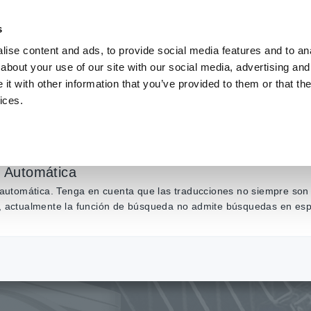
s
ise content and ads, to provide social media features and to anal
about your use of our site with our social media, advertising and
Productos
Industrias y soluciones
Centro de conocim
t with other information that you’ve provided to them or that the
ices.
 es una descarga par
n Automática
n automática. Tenga en cuenta que las traducciones no siempre son 
ás, actualmente la función de búsqueda no admite búsquedas en esp
tricidad
​ ​
¿Qué es una descarga parcial?