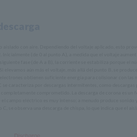
descarga
do aislado con aire. Dependiendo del voltaje aplicado, esto prov
. Inicialmente (de 0 al punto A), a medida que el voltaje aumenta
iguiente fase (de A a B), la corriente se estabiliza porque el 
Si elevamos aún más el voltaje, más allá del punto B, se produc
electrones obtienen suficiente energía para colisionar con las
 C se caracteriza por descargas intermitentes, como descargas 
stá completamente comprometido. La descarga de corona es un
e el campo eléctrico es muy intenso; a menudo produce sonido y
o C, se observa una descarga de chispa, lo que indica que el ais