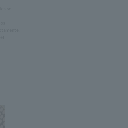
les se
los
uptamente.
el