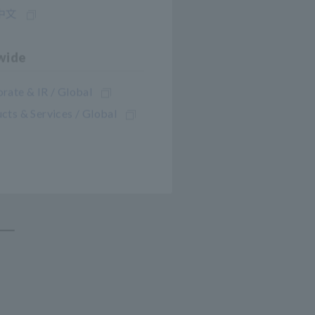
中文
wide
rate & IR / Global
cts & Services / Global