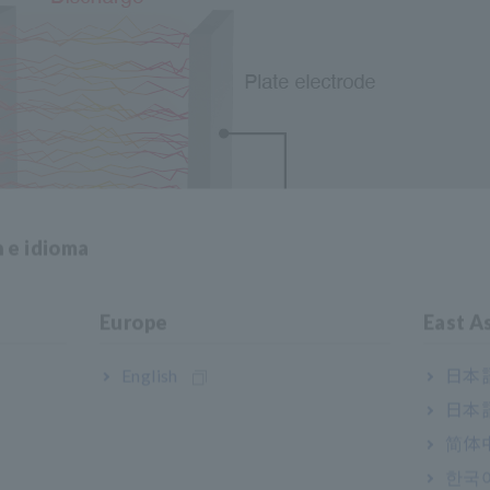
n e idioma
Europe
East A
ga entre electrodos aislados con aire
English
日本語
日本語
简体
한국