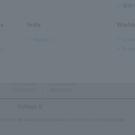
繁體
ia
India
World
English
Corpo
Produ
corriente de descargas parciales y otros tipos de descargas