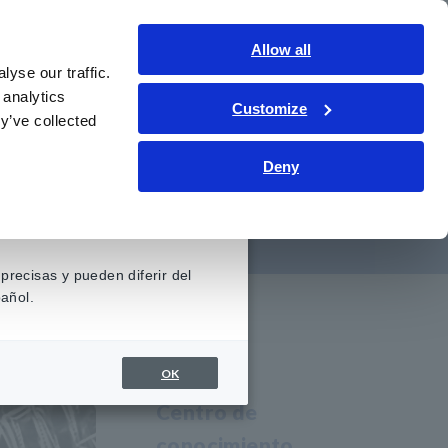
Contáctenos
Allow all
LATAM
Inicio de sesión
yse our traffic.
 analytics
Customize
iento
Servicio y asistencia
Sobre nosotros
y’ve collected
Deny
cial?
precisas y pueden diferir del
añol.
OK
Centro de
conocimiento