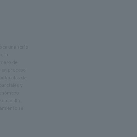
oca una serie
, la
número de
e un proceso
 moléculas de
parciales y
 fenómeno
 un brillo
lamiento se