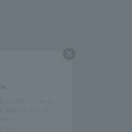
Cerrar
sia
 / コーポレート・IR
 / 製品・サービス
中文
어