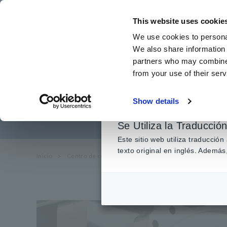
Ir
al
This website uses cookie
contenido
We use cookies to personal
principal
We also share information 
partners who may combine i
from your use of their serv
¿Qué
Show details
Se Utiliza la Traducció
Este sitio web utiliza traducció
texto original en inglés. Adem
Inicio
​ ​
Centro de conocimiento
​ ​
Conceptos básicos de elec