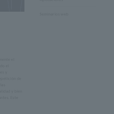
Seminarios web
mente el
do el
es y
epetición de
las
alidad y bien
antes. Este