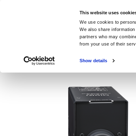
Skip
to
This website uses cookie
main
製品・サービス
We use cookies to personal
content
We also share information 
partners who may combine i
from your use of their serv
ホーム
製品
通信用測定器
RGBレーザー測定器
光パ
Show details