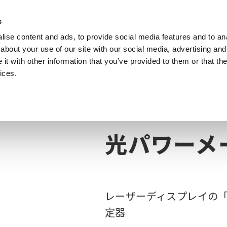
s
ise content and ads, to provide social media features and to anal
製品
業種・ソリューション
計測知識
about your use of our site with our social media, advertising and
t with other information that you’ve provided to them or that the
ices.
ワーメータ TM6104
光パワーメー
レーザーディスプレイの「白
定器