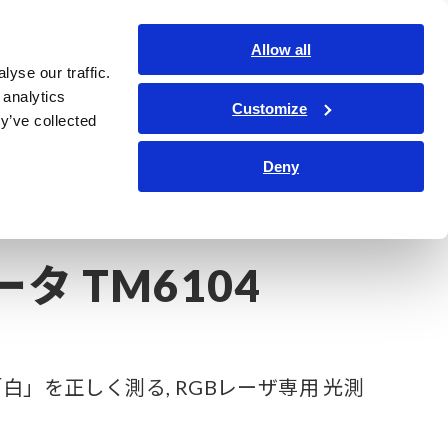
日本語
ログイン
お問い合わせ
Allow all
yse our traffic.
サービス・サポート
コーポレート・IR
Search Op
 analytics
Customize
y’ve collected
Deny
タ TM6104
」を正しく測る, RGBレーザ専用 光測