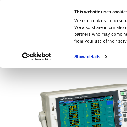
Skip
to
This website uses cookie
main
製品・サービス
We use cookies to personal
content
We also share information 
partners who may combine i
from your use of their serv
ホーム
製品
パワーメータ | パワーアナライザ | 電力計
Show details