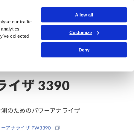
日本語
ログイン
お問い合わせ
Allow all
yse our traffic.
サービス・サポート
コーポレート・IR
Search Op
 analytics
Customize
y’ve collected
Deny
イザ 3390
計測のためのパワーアナライザ
ーアナライザ PW3390