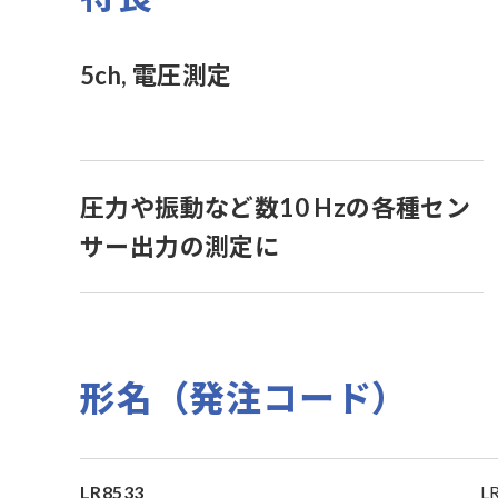
5ch, 電圧測定
圧力や振動など数10 Hzの各種セン
サー出力の測定に
形名（発注コード）
LR8533
L