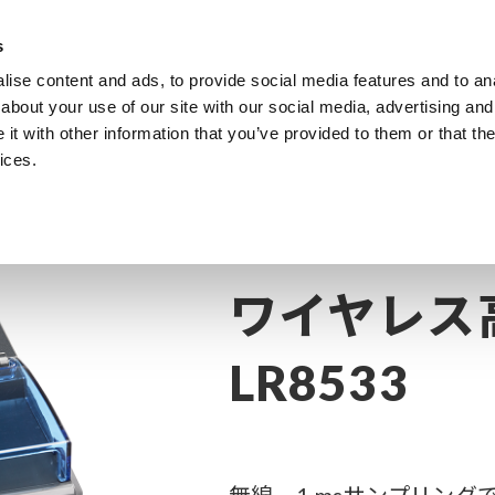
s
ise content and ads, to provide social media features and to anal
製品
業種・ソリューション
計測知識
about your use of our site with our social media, advertising and
t with other information that you’ve provided to them or that the
ices.
ヤレス / Bluetooth® / 無線
ワイヤレス高速電圧ユニット LR8533
ワイヤレス
LR8533