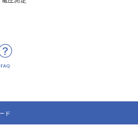
で電圧測定
FAQ
ード