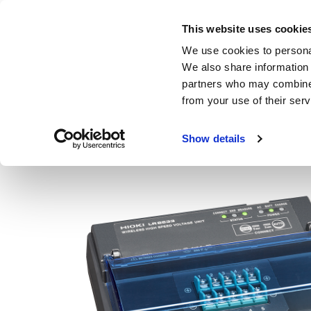
Skip
to
This website uses cookie
main
製品・サービス
We use cookies to personal
content
We also share information 
partners who may combine i
from your use of their serv
ホーム
製品
データロガー | 多チャネル
データロガー / ワイ
Show details