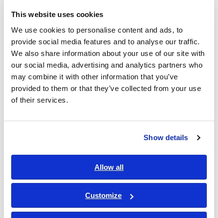
This website uses cookies
We use cookies to personalise content and ads, to
provide social media features and to analyse our traffic.
We also share information about your use of our site with
our social media, advertising and analytics partners who
may combine it with other information that you’ve
provided to them or that they’ve collected from your use
of their services.
Show details
実測した結果、PDIV = 1700V , RPDIV = 2150V , RPDEV =
2100V , PDEV = 1950V でした。
Allow all
試験電圧は100V刻みで一度設定しましたが、結果として刻み
Customize
が粗かったようです。PDIVを検出することなく、いきなり
RPDIVを検出してしまう事象がありました。部分放電（ＰＤ）