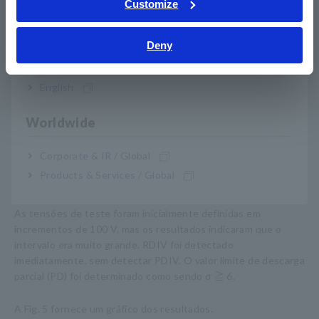
Customize
Bahasa Indonesia
Deny
India
English
Worldwide
Corporate & IR / Global
A medição produziu os seguintes resultados: PDIV = 1700 V,
Products & Services / Global
RPDIV = 2150 V, RPDEV = 2100 V e PDEV = 1950 V.
As tensões de teste foram inicialmente definidas em
incrementos de 100 V, mas os resultados indicaram que o
intervalo era muito grande. RDIV foi detectado
imediatamente, sem detectar PDIV. O valor limite de descarga
parcial (PD) foi determinado como sendo σ ≧ 6.
A Fig. 5 fornece um gráfico dos resultados.