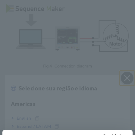
Hioki programou uma sequência que pode realizar o
procedimento de teste IEC 61934 usando o Sequence Maker
Selecione sua região e idioma
Perto
(um complemento do Excel) e o usou para controlar um
testador de enrolamento de impulso ST4030A. Uma
Americas
sequência de comandos correspondentes aos botões do
instrumento pode ser criada na ordem de operação dos
botões, e os comandos de recebimento de dados podem ser
English
executados para receber os dados no Excel. Desta forma, é
Español / LATAM
possível criar um programa em um curto período de tempo.
Português / Brasil