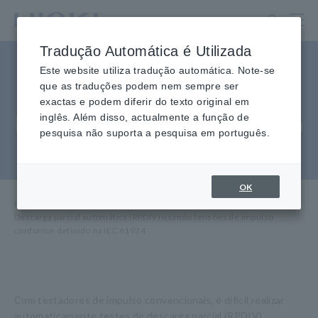
Ir
para
o
Tradução Automática é Utilizada
conteúdo
Descarga parcial automática
principal
Este website utiliza tradução automática. Note-se
que as traduções podem nem sempre ser
(RPDIV) usando tensões de
exactas e podem diferir do texto original em
impulso conforme definido na
inglês. Além disso, actualmente a função de
pesquisa não suporta a pesquisa em português.
IEC 61934
OK
Home
​ ​
Knowledge Center
​ ​
Aplicações
​ ​
Descarga parcial automática (RPDIV) usando tensões de impulso
conforme definido na IEC 61934
Com testadores de impulso convencionais, é difícil realizar
automaticamente testes de descarga parcial (RPDIV)