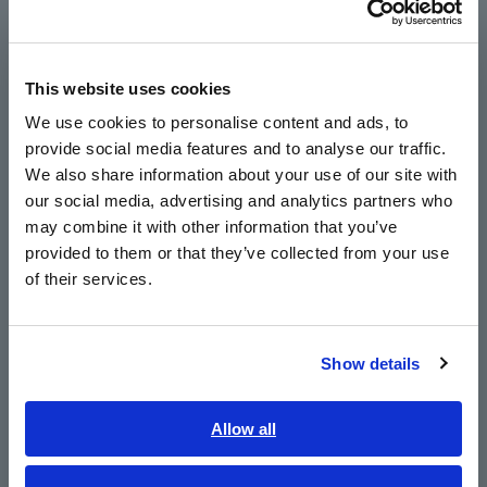
(Veja as Figs. 3 e 4.)
Europe
This website uses cookies
Dados medidos
English
We use cookies to personalise content and ads, to
provide social media features and to analyse our traffic.
East Asia
We also share information about your use of our site with
our social media, advertising and analytics partners who
日本語 / コーポレート・IR
may combine it with other information that you’ve
日本語 / 製品・サービス
provided to them or that they’ve collected from your use
简体中文
of their services.
한국어
繁體中文
Show details
Southeast Asia, Oceania
English
Allow all
ภาษาไทย / ประเทศไทย
Tiếng Việt / Việt Nam