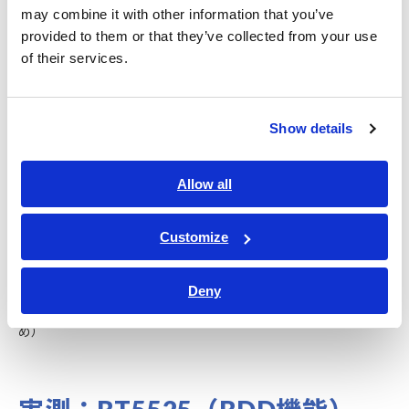
充電期間中の電圧値（V）で絶縁不良を検出します。変化する
may combine it with other information that you’ve
直前の電圧値に対して判定します。
provided to them or that they’ve collected from your use
設定可能範囲 : 0.1 V ～ 500.0 V
of their services.
CV V
充電後の定常状態の電圧値（V）で絶縁不良を検出します。定
常時の電圧（安定したところの電圧）に対して判定します。
Show details
設定可能範囲 : 0.1 V ～ 500.0 V
Allow all
CV I
充電後の定常状態の電流の変化量（％）で絶縁不良を検出しま
す。変化する直前の電流値に対して判定します。
Customize
設定可能範囲 : 0.1% ～ 999.9%
Deny
推奨設定
CC V/CV V：1 V, CV I：1%（ノイズによる誤検出を防ぐた
め）