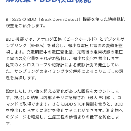
BT5525 の BDD（Break Down Detect）機能を使った絶縁抵抗
検査をご紹介します。
BDD 機能では、アナログ回路（ピークホールド）とデジタルサ
ンプリング（5MS/s）を融合し、微小な電圧と電流の変動を監
視します。充電期間中の電圧変化量、充電後の定常状態の電圧
と電流の変化量をそれぞれ監視し、微小な変化を検出します。
従来のオシロスコープや記録計による波形計測で発生してい
た、サンプリングのタイミングや分解能によるとりこぼしの課
題を解決します。
設定したしきい値を超える変化があった回数をカウントしま
す。検出した結果は内部メモリに記録され（最大 99 個）、コ
マンドで取得できます。さらにBDD STOP機能を使うと、BDD
を検出したらすぐに測定を停止することができます。測定物へ
のダメージを軽減し、生産工程の歩留まりの低下を防止しま
す。