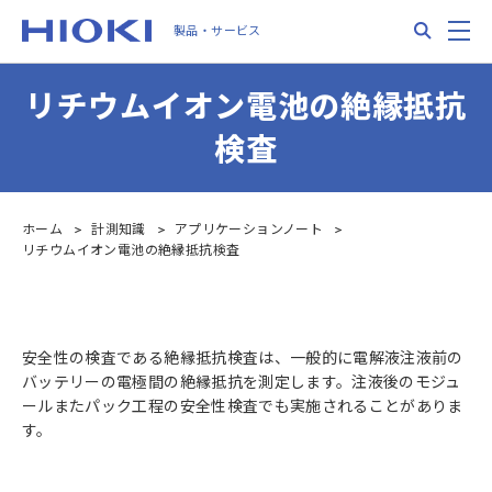
Skip
Search
M
製品・サービス
to
main
content
リチウムイオン電池の絶縁抵抗
検査
ホーム
計測知識
アプリケーションノート
リチウムイオン電池の絶縁抵抗検査
安全性の検査である絶縁抵抗検査は、一般的に電解液注液前の
バッテリーの電極間の絶縁抵抗を測定します。注液後のモジュ
ールまたパック工程の安全性検査でも実施されることがありま
す。