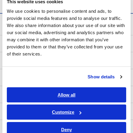
This website uses cookies
We use cookies to personalise content and ads, to
provide social media features and to analyse our traffic.
計測知識
We also share information about your use of our site with
our social media, advertising and analytics partners who
may combine it with other information that you’ve
電気の基礎
provided to them or that they’ve collected from your use
of their services.
測定方法
Show details
測定器を知る
測定器の使い方
Allow all
ターゲット別試験
Customize
アプリケーションノート
Deny