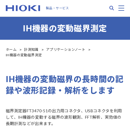
Skip
Search
M
製品・サービス
to
main
content
IH機器の変動磁界測定
ホーム
計測知識
アプリケーションノート
IH機器の変動磁界測定
IH機器の変動磁界の長時間の記
録や波形記録・解析をします
磁界測定器FT3470-51の出力用コネクタ、USBコネクタを利用
して、IH機器の変動する磁界の波形観測、FFT解析、実効値の
長期計測などが出来ます。