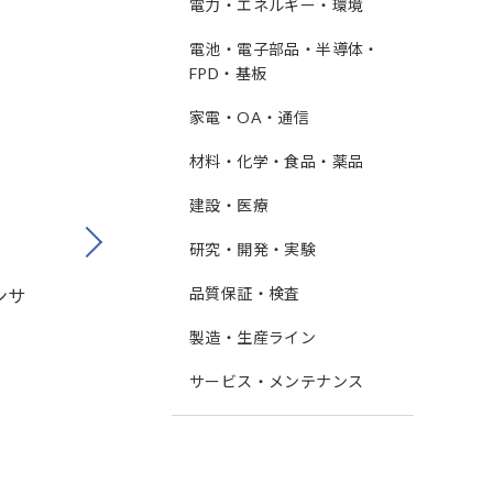
電力・エネルギー・環境
電池・電子部品・半導体・
FPD・基板
家電・OA・通信
材料・化学・食品・薬品
建設・医療
Next
研究・開発・実験
品質保証・検査
ンサ
AC/DCカレントプロー
AC/DCカレント
ブ CT6841-05
ブ CT6843-05
製造・生産ライン
サービス・メンテナンス