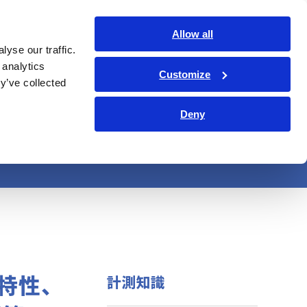
日本語
ログイン
お問い合わせ
Allow all
yse our traffic.
サービス・サポート
コーポレート・IR
Search Op
 analytics
Customize
y’ve collected
Deny
護機能等の試験
常特性、
計測知識