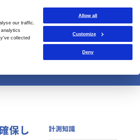
日本語
ログイン
お問い合わせ
Allow all
yse our traffic.
サービス・サポート
コーポレート・IR
Search Op
 analytics
Customize
y’ve collected
Deny
を管理
確保し
計測知識