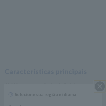
Características principais
60.000 contagens, display de 5 dígitos,
medições de alta resolução
Selecione sua região e idioma
Perto