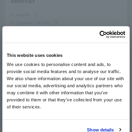
Americas
Precisão básica de ±0,025% DC V, amplas
características de frequência de 20 Hz a 100
English
kHz AC V
Español / LATAM
Português / Brasil
O filtro passa-baixa corta harmônicos altos (ao
Europe
medir formas de onda fundamentais do
This website uses cookies
English
inversor)
We use cookies to personalise content and ads, to
provide social media features and to analyse our traffic.
East Asia
We also share information about your use of our site with
Mede grandes correntes com sonda de pinça
our social media, advertising and analytics partners who
日本語 / コーポレート・IR
opcional (somente para DT4281, que não possui
may combine it with other information that you’ve
日本語 / 製品・サービス
terminal de 10 A para prevenção de acidentes)
provided to them or that they’ve collected from your use
简体中文
of their services.
한국어
繁體中文
Mecanismo do obturador do terminal (evita a
Show details
inserção errônea do cabo de teste)