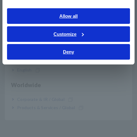
Southeast Asia, Oceania
English
Allow all
O visor duplo permite verificar a tensão e a
ภาษาไทย / ประเทศไทย
frequência simultaneamente
Tiếng Việt / Việt Nam
Customize
Bahasa Indonesia
Deny
India
Nº do modelo (Código do
English
pedido)
Worldwide
DT4281
Terminais de entrada de pinças diretas e
Corporate & IR / Global
de corrente
Products & Services / Global