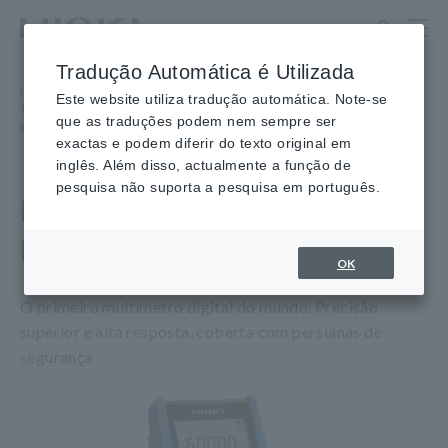
Ir
para
o
Tradução Automática é Utilizada
conteúdo
Início
​ ​
Produtos
​ ​
principal
Este website utiliza tradução automática. Note-se
Testadores, Multímetros Digitais Portáteis (DMMs)
​ ​
que as traduções podem nem sempre ser
Multímetros Digitais, 4-1/2 Dígitos
​ ​
MULTÍMETRO DIGITAL DT4281
exactas e podem diferir do texto original em
inglês. Além disso, actualmente a função de
pesquisa não suporta a pesquisa em português.
MULTÍMETRO DIGITAL
DT4281
OK
O primeiro multímetro digital do mundo. Precisão
superior e alta resposta, coberta com persianas de
segurança