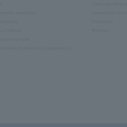
a
Como usar ferrame
nentes eletrônicos
Ferramentas de te
aestrutura
Formulários
 e Análises
Webinars
ação e Inspeção
enção de Instalações e Equipamentos