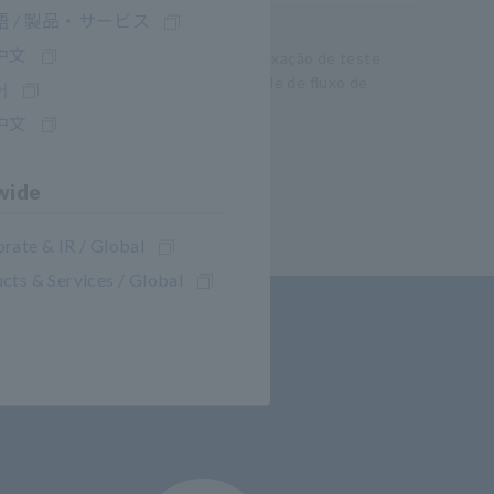
 / 製品・サービス
中文
e as opções de sonda de medição ou fixação de teste
usar o cabo RS-232C 9637 sem controle de fluxo de
어
中文
wide
rate & IR / Global
cts & Services / Global