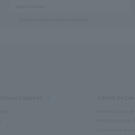
Incluir produtos descontinuados
strias e soluções
Centro de Co
idade
Noções básicas de 
a
Métodos básicos 
Como testar dispo