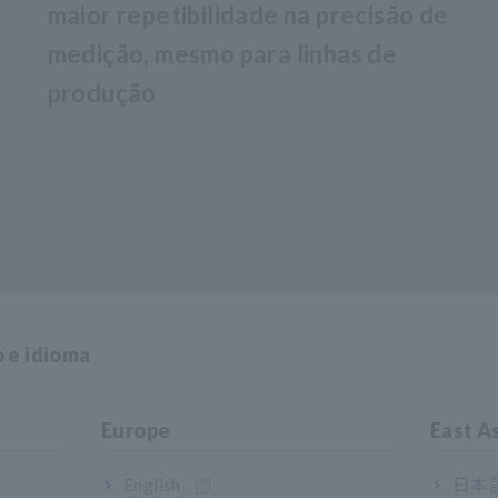
maior repetibilidade na precisão de
medição, mesmo para linhas de
produção
o e idioma
 pedido)
Europe
East A
equências de medição: 1 kHz e 1 MHz
English
日本語