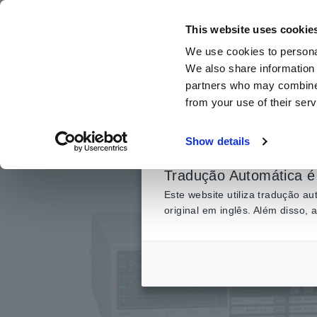
Ir
para
This website uses cookie
o
We use cookies to personal
conteúdo
We also share information 
principal
partners who may combine i
from your use of their serv
Início
​ ​
Produtos
​ ​
Medidores LCR, Analisadores de Impedân
Show details
Tradução Automática é 
Este website utiliza tradução 
original em inglês. Além disso,