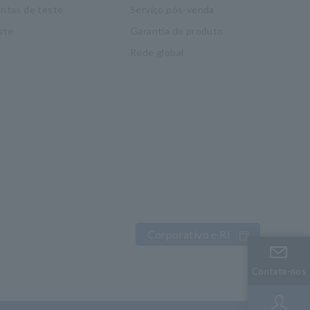
ntas de teste
Serviço pós-venda
ste
Garantia do produto
Rede global
Corporativo e RI
Contate-nos
Contate-nos