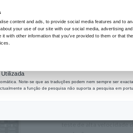
s
ise content and ads, to provide social media features and to anal
Produtos
Indústrias e soluções
Centro de C
about your use of our site with our social media, advertising and
t with other information that you’ve provided to them or that the
ices.
cia, Medidores de Capacitância
​ ​
Medidores de Capacitância, até 1 MHz
Utilizada
C MEDIDOR
automática. Note-se que as traduções podem nem sempre ser exactas
 actualmente a função de pesquisa não suporta a pesquisa em port
Medidor de capacitância
teste de alta velocidade 