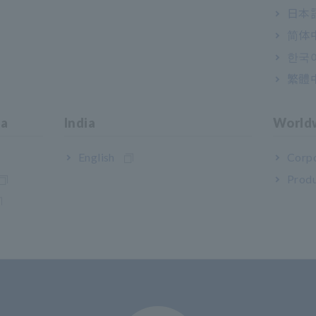
日本語
简体
dispositivos de teste. Por favor, selecione e compre separadament
2C: Pode ser usado um cabo cruzado para interconexão. Você pode 
한국
繁體
ia
India
World
English
Corpo
Produ
Suporte ao usuário