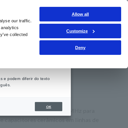
Brasil
Conecte-se
Contate-nos
Allow all
yse our traffic.
onhecimento
Serviço de suporte
Sobre nós
 analytics
Customize
y’ve collected
Deny
​ ​
C METER 3506-10
 3506-10
 e podem diferir do texto
uguês.
OK
 de banda dupla de 1kHz/1MHz para
de capacitores cerâmicos em linhas de