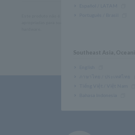
Español / LATAM
Português / Brasil
Este produto não é fornecido com sondas de medição ou 
apropriadas para sua aplicação. Para uma conexão RS-23
hardware.
Southeast Asia, Ocean
English
ภาษาไทย / ประเทศไทย
Tiếng Việt / Việt Nam
Bahasa Indonesia