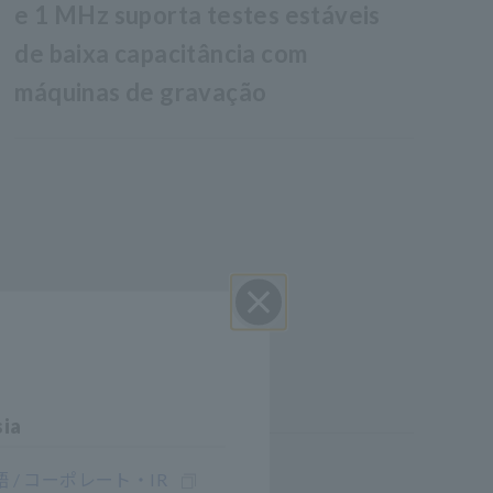
e 1 MHz suporta testes estáveis
de baixa capacitância com
máquinas de gravação
Perto
sia
 / コーポレート・IR