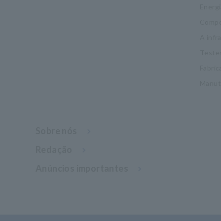
Energi
Compo
A infr
Testes
Fabric
Manut
Sobre nós
Redação
Anúncios importantes