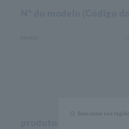
Nº do modelo (Código do
FA1823
Ti
Selecione sua regiã
produtos relacionados