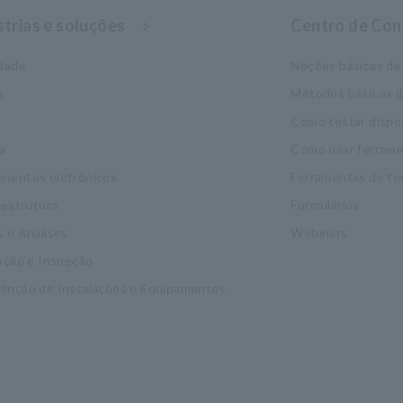
strias e soluções
Centro de Co
idade
Noções básicas de 
a
Métodos básicos 
Como testar dispo
a
Como usar ferrame
nentes eletrônicos
Ferramentas de te
aestrutura
Formulários
 e Análises
Webinars
ação e Inspeção
enção de Instalações e Equipamentos