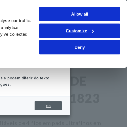
Brasil
Conecte-se
Contate-nos
Allow all
yse our traffic.
onhecimento
Serviço de suporte
Sobre nós
 analytics
Customize
y’ve collected
Deny
DOR DE PONTA DE PROVA MÓVEL FA1823
 DE SONDA DE
 e podem diferir do texto
uguês.
UTUANTE FA1823
OK
fiáveis de 4 fios em pads ultrafinos em