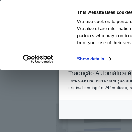
Ir
para
This website uses cookie
o
We use cookies to personal
conteúdo
We also share information 
principal
partners who may combine i
from your use of their serv
Página inicial
​ ​
Produtos
​ ​
Placa nua, Pacote, Teste de placa
Show details
Tradução Automática é 
Este website utiliza tradução 
original em inglês. Além disso,