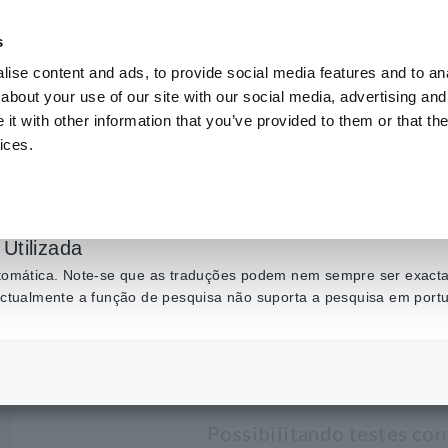
s
ise content and ads, to provide social media features and to anal
Produtos
Indústrias e soluções
Centro de C
about your use of our site with our social media, advertising and
t with other information that you’ve provided to them or that the
ices.
 montada
​ ​
Teste de placa nua (testador de ponta de prova móvel)
​ ​
TESTA
Utilizada
TESTADOR
automática. Note-se que as traduções podem nem sempre ser exactas
 actualmente a função de pesquisa não suporta a pesquisa em port
APOIO FL
Possibilitando testes con