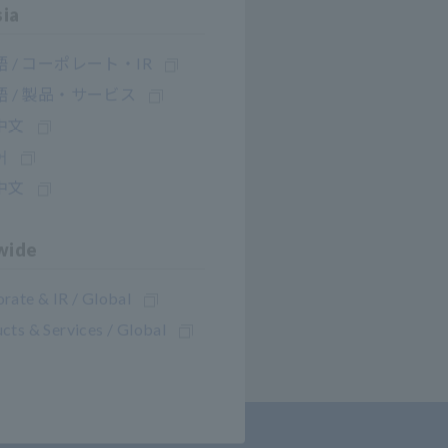
sia
 / コーポレート・IR
 / 製品・サービス
中文
어
中文
E
wide
rate & IR / Global
cts & Services / Global