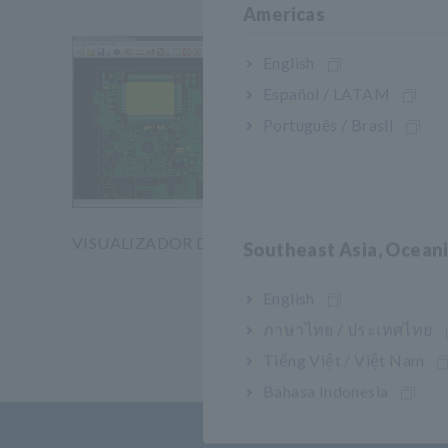
Americas
English
Español / LATAM
Português / Brasil
VISUALIZADOR DE FALHA UA1782
SISTEM
Southeast Asia, Ocean
DE INSP
FEVERE
English
​ ​
ภาษาไทย / ประเทศไทย
Tiếng Việt / Việt Nam
Bahasa Indonesia