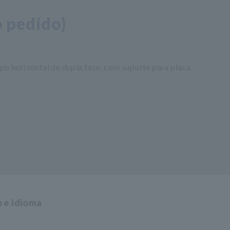
 pedido)
po horizontal de dupla face, com suporte para placa
o e idioma