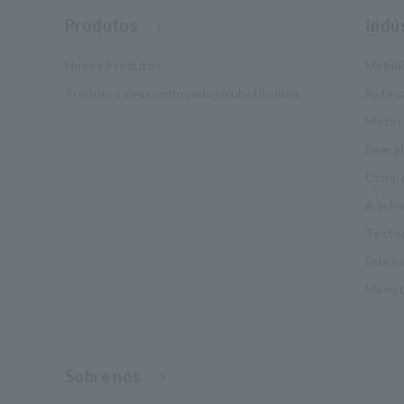
Produtos
Indú
Novos Produtos
Mobil
Produtos descontinuados/substituídos
Bateri
Motor
Energi
Compo
A infr
Testes
Fabric
Manut
Sobre nós