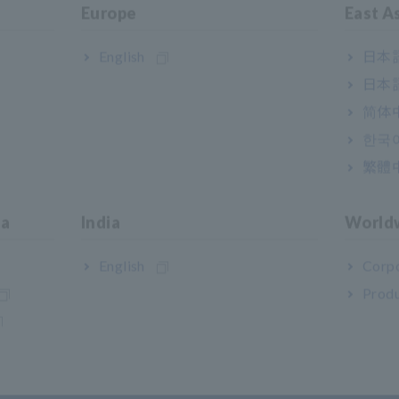
Europe
East A
English
日本語
日本語
简体
한국
繁體
A DE CRIAÇÃO DE DADOS
SOFTWARE DE ANÁLISE D
ia
India
World
EÇÃO DE LINHA DE
DADOS UA1801
IRO UA1781
English
Corpo
Produ