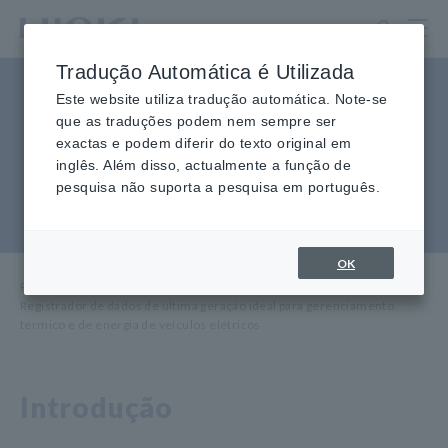
Ir
para
o
Tradução Automática é Utilizada
conteúdo
Registrador de dados de
principal
Este website utiliza tradução automática. Note-se
que as traduções podem nem sempre ser
última geração ideal para
exactas e podem diferir do texto original em
gerenciamento térmico e de
inglês. Além disso, actualmente a função de
pesquisa não suporta a pesquisa em português.
energia de veículos elétricos
OK
Página inicial
​ ​
Centro de conhecimento
​ ​
Aplicações
​ ​
Registrador de dados de última geração ideal para gerenciamento
térmico e de energia de veículos elétricos
Introdução