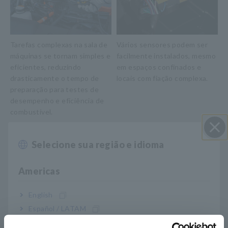
Tarefas complexas na sala de
Vários sensores podem ser
máquinas se tornam simples e
facilmente instalados, mesmo
eficientes, reduzindo
em espaços confinados e
drasticamente o tempo de
locais com fiação complexa.
preparação para testes de
desempenho e eficiência de
combustível.
Selecione sua região e idioma
Perto
Americas
English
Español / LATAM
O equipamento de medição
Mede com precisão a
da HIOKI pode ser usado
temperatura da célula da
Português / Brasil