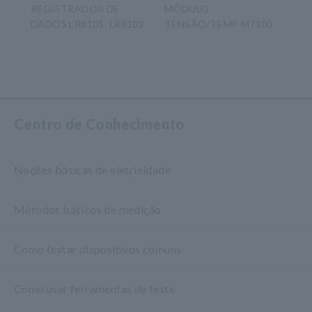
E
REGISTRADOR DE
MÓDULO
SO
DADOS LR8101, LR8102
TENSÃO/TEMP M7100
CA
CT
​ ​
Centro de Conhecimento
Noções básicas de eletricidade
Métodos básicos de medição
Como testar dispositivos comuns
Como usar ferramentas de teste