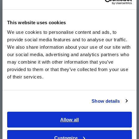
para medir potência em vários
bateria para detecção
pontos em vários
precoce de
Europe
componentes do VE.
superaquecimento.
This website uses cookies
English
We use cookies to personalise content and ads, to
provide social media features and to analyse our traffic.
East Asia
We also share information about your use of our site with
our social media, advertising and analytics partners who
日本語 / コーポレート・IR
may combine it with other information that you’ve
日本語 / 製品・サービス
provided to them or that they’ve collected from your use
简体中文
Monitora as temperaturas de
of their services.
한국어
entrada, saída e tubulação
繁體中文
para dar suporte ao
desempenho e detecção de
Show details
falhas.
Southeast Asia, Oceania
English
Allow all
ภาษาไทย / ประเทศไทย
Introdução ao Caso de Uso
Tiếng Việt / Việt Nam
Customize