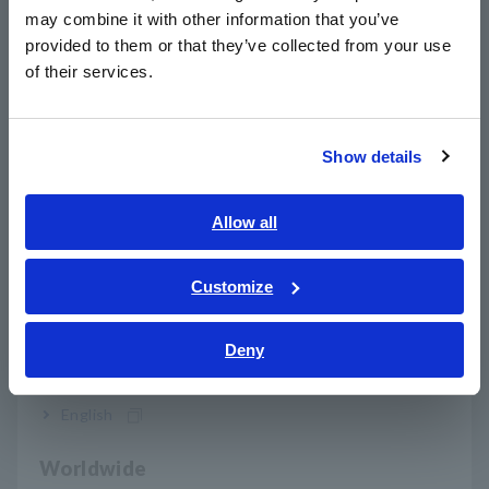
may combine it with other information that you’ve
日本語 / 製品・サービス
provided to them or that they’ve collected from your use
简体中文
GENNECT
​ ​
Cruz
​ ​
fornece
​ ​
um
​ ​
conveniente
​ ​
maneira de criar
of their services.
한국어
relatórios mesmo quando você tem que usar
​ ​
um
​ ​
formato
.
​ ​
繁體中文
Basta imprimir o desenho no qual os
valores medidos de
iluminância
​ ​
foram colocados e um
​ ​
Arquivo CSV de valores
Show details
medidos
​ ​
para um computador através
​ ​
e-mail,
​ ​
Dropbox
​ ​
™ ou
​ ​
Southeast Asia, Oceania
iCloud
​ ​
™ (
somente versão
iOS
) e use esses recursos para
criar o relatório
English
Allow all
ภาษาไทย / ประเทศไทย
Tiếng Việt / Việt Nam
Customize
Saber mais
Bahasa Indonesia
Deny
India
* Medidor de lux FT3425
* GENNECT Cross Android e iOS Apps
English
Worldwide