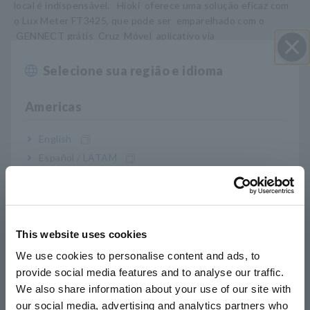
local é indispensável.
​ ​
Hioki
​ ​
oferece uma solução eficaz com
​ ​
o
​ ​
Lux Meter
​ ​
FT3425, que
​ ​
pode
​ ​
ser
​ ​
emparelhado com
​ ​
o
​ ​
GENNECT
​ ​
grátis
​ ​
Cruz
​ ​
Móvel
​ ​
aplicativo
​ ​
via
​ ​
Bluetooth®
_
comunicações.
​ ​
Com essas ferramentas em
​ ​
mão,
​ ​
relatórios
​ ​
posso
​ ​
seja
​ ​
rápido
​ ​
criado seguindo estes
Selecione sua região e idioma
Perto
passos simples:
Americas
* Carregue a
​ ​
imagem
​ ​
do
​ ​
prédio
​ ​
planta
​ ​
desenho
​ ​
(JPG ou
​ ​
PNG)
​ ​
em
​ ​
GENNECT Cross.
English
*
​ ​
Toque
​ ​
no
​ ​
desenho para
​ ​
especificar
​ ​
a
​ ​
medição
​ ​
locais
.
​ ​
Quando
Español / LATAM
​ ​
a iluminância
​ ​
valores medidos com o Lux Meter
FT3425 são enviados para GENNECT Cross, eles serão
​ ​
ser
Português / Brasil
salvo na ordem
​ ​
de
​ ​
a
pontos de
medição
​ ​
designados
.
*
​ ​
Crie
​ ​
um
​ ​
relatório em PDF que combine o desenho com os
Europe
dados de medição.
This website uses cookies
English
We use cookies to personalise content and ads, to
Conveniência do aplicativo
provide social media features and to analyse our traffic.
East Asia
We also share information about your use of our site with
GENNECT Cross
our social media, advertising and analytics partners who
日本語 / コーポレート・IR