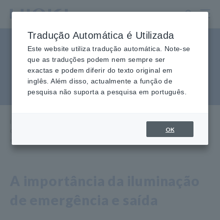
Ir
para
o
Tradução Automática é Utilizada
conteúdo
Crie relatórios com medições
principal
Este website utiliza tradução automática. Note-se
que as traduções podem nem sempre ser
de iluminância durante as
exactas e podem diferir do texto original em
inglês. Além disso, actualmente a função de
inspeções de edifícios
pesquisa não suporta a pesquisa em português.
Início
​ ​
Aplicativos
​ ​
do Knowledge Center
​ ​
OK
Crie relatórios com medições de iluminância durante inspeções de
edifícios
A importância da iluminação
de emergência e saída