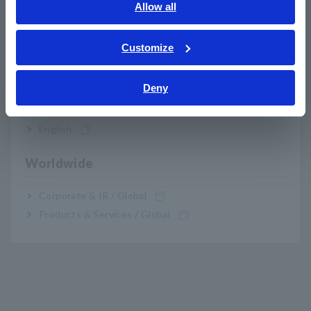
La función de comunicaciones USB admite
English
Allow all
mediciones de PC (opcional)
ภาษาไทย / ประเทศไทย
Tiếng Việt / Việt Nam
Customize
Bahasa Indonesia
Deny
Nº de modelo (código de
India
pedido)
English
Worldwide
DT4252
10 A entrada directa
Corporate & IR / Global
Products & Services / Global