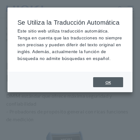
Ir
al
contenido
Se Utiliza la Traducción Automática
principal
Inicio
​ ​
Productos
​ ​
Este sitio web utiliza traducción automática.
Probadores, Multímetros digitales portátiles (DMM)
​ ​
Tenga en cuenta que las traducciones no siempre
Multímetros digitales, 3-1/2 dígitos
​ ​
MULTÍMETRO DIGITAL DT4252
son precisas y pueden diferir del texto original en
inglés. Además, actualmente la función de
búsqueda no admite búsquedas en español.
MULTIMETRO DIGITAL
DT4252
OK
DMM estándar que ofrece máxima seguridad y
confiabilidad
- Probadores de propósito general con ricas funciones
de medición