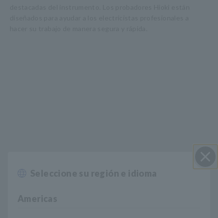
destacadas del instrumento. Los probadores Hioki están
diseñados para ayudar a los electricistas profesionales a
hacer su trabajo de manera segura y rápida.
Seleccione su región e idioma
Cerrar
Características principales
Americas