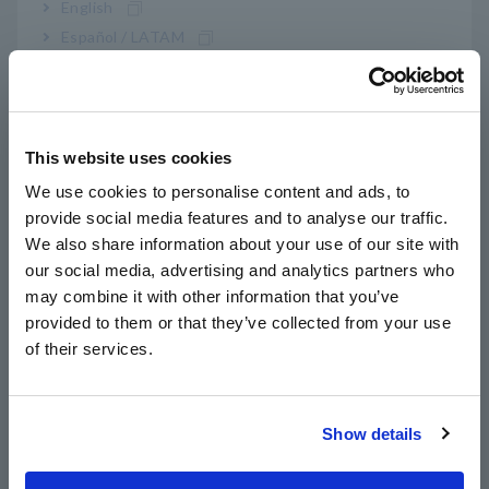
Precisión básica de ±0,3 % V CC, amplias
English
Español / LATAM
características de frecuencia de 40 Hz a 1 kHz V
Português / Brasil
CA
Europe
Mide hasta 10A con entrada directa
This website uses cookies
English
We use cookies to personalise content and ads, to
provide social media features and to analyse our traffic.
East Asia
La pantalla dual le permite verificar el voltaje y
We also share information about your use of our site with
la frecuencia simultáneamente
our social media, advertising and analytics partners who
日本語 / コーポレート・IR
may combine it with other information that you’ve
日本語 / 製品・サービス
provided to them or that they’ve collected from your use
简体中文
of their services.
El filtro de paso bajo corta los armónicos altos
한국어
(al medir las formas de onda fundamentales del
繁體中文
inversor)
Show details
Southeast Asia, Oceania