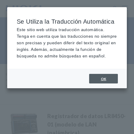
Ir
al
contenido
Se Utiliza la Traducción Automática
principal
Registradores de datos,
Este sitio web utiliza traducción automática.
Tenga en cuenta que las traducciones no siempre
inalámbricos, Bluetooth®,
son precisas y pueden diferir del texto original en
inglés. Además, actualmente la función de
radio
búsqueda no admite búsquedas en español.
Inicio
​ ​
Productos
Registradores de datos
OK
multicanal Registradores
​ ​
de datos, inalámbricos, Bluetooth®, radio
Registrador de datos LR8450-
01 (modelo de LAN
inalámbrica)