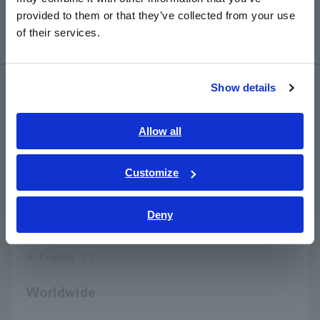
cogeneración, agua, gas y petróleo
日本語 / 製品・サービス
provided to them or that they’ve collected from your use
简体中文
of their services.
한국어
繁體中文
Show details
Productos
Southeast Asia, Oceania
English
Allow all
Registradores, registradores de datos
ภาษาไทย / ประเทศไทย
Adquisición de Datos, Osciloscopios, Registradores
Tiếng Việt / Việt Nam
Customize
Bahasa Indonesia
Registradores de datos multicanal
Deny
Registradores de datos compactos, registradores de
India
datos de temperatura
English
Medidores de resistencia/LCR
Worldwide
Medidores LCR, Analizadores de Impedancia,