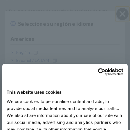
• Evaluar la demanda de energía y la corriente de fuga
• Mantener equipos fotovoltaicos, automotrices y de
Seleccione su región e idioma
Cerrar
transporte.
Americas
REGISTRADOR DE PULSO
English
INALÁMBRICO LR8512
Español / LATAM
Português / Brasil
• Registrador de 2 canales, intervalo mínimo de 0,1 segundos
Europe
• Registrar impulsos, rotación y señales de E/S
This website uses cookies
• Transferir datos de forma inalámbrica a un dispositivo móvil
English
o PC
We use cookies to personalise content and ads, to
provide social media features and to analyse our traffic.
East Asia
• Realice la integración de pulsos de la velocidad del vehículo
We also share information about your use of our site with
o la tasa de flujo para equipos como acondicionadores de aire
our social media, advertising and analytics partners who
日本語 / コーポレート・IR
• Aplicaciones en las industrias HVAC, automotriz,
may combine it with other information that you’ve