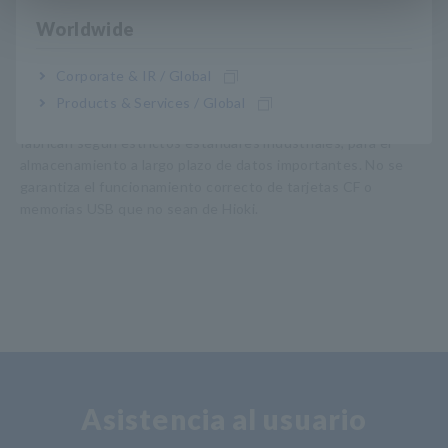
Worldwide
Nota (1): El LR8431 no se incluye con el paquete de baterías
Corporate & IR / Global
9780. Hioki no proporciona los termopares y se deben
comprar a un proveedor independiente.
Products & Services / Global
Nota (2): Utilice únicamente tarjetas HIOKI CF, que se
fabrican según estrictos estándares industriales, para el
almacenamiento a largo plazo de datos importantes. No se
garantiza el funcionamiento correcto de tarjetas CF o
memorias USB que no sean de Hioki.
Asistencia al usuario