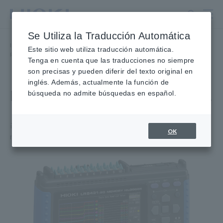
Ir
al
contenido
Se Utiliza la Traducción Automática
principal
Inicio
​ ​
Productos
​ ​
Registradores de datos multicanal
​ ​
Este sitio web utiliza traducción automática.
Registradores de datos multicanal
​ ​
MEMORIA Registrador LR8431
Tenga en cuenta que las traducciones no siempre
son precisas y pueden diferir del texto original en
inglés. Además, actualmente la función de
Registrador de datos LR8431
búsqueda no admite búsquedas en español.
¡Con unidad flash USB y precisión mejorada! Su
OK
registrador personal de 10 canales