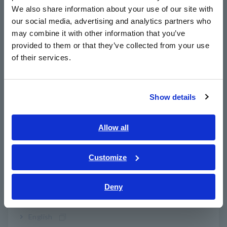
East Asia
We also share information about your use of our site with
our social media, advertising and analytics partners who
日本語 / コーポレート・IR
Ultracompacto para una portabilidad
may combine it with other information that you’ve
日本語 / 製品・サービス
conveniente
provided to them or that they’ve collected from your use
简体中文
of their services.
한국어
繁體中文
La pantalla LCD ancha y brillante brinda una
excelente visibilidad
Show details
Southeast Asia, Oceania
English
Allow all
ภาษาไทย / ประเทศไทย
Nº de modelo (código de
Tiếng Việt / Việt Nam
Customize
pedido)
Bahasa Indonesia
Deny
India
KIT
LR8431-20 con 9782, 9780, 9728
PROFESIONAL
English
LR8431-20