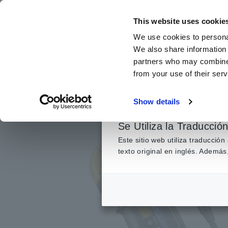
Ir
al
This website uses cookie
contenido
We use cookies to personal
principal
We also share information 
partners who may combine i
from your use of their serv
Inicio
​ ​
Productos
​ ​
Sondas/Sensores de corriente, Sondas 
Show details
Se Utiliza la Traducció
Este sitio web utiliza traducció
texto original en inglés. Adem