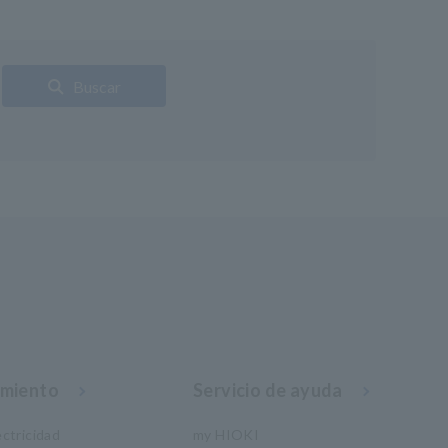
Buscar
imiento
Servicio de ayuda
ctricidad
my HIOKI