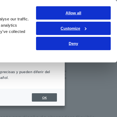
Contáctenos
Allow all
LATAM
Inicio de sesión
yse our traffic.
 analytics
Customize
iento
Servicio y asistencia
Sobre nosotros
y’ve collected
Deny
NTE CA/CC CT6844A
 CORRIENTE
precisas y pueden diferir del
añol.
6844A
OK