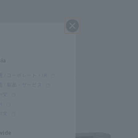
Cerrar
sia
 / コーポレート・IR
 / 製品・サービス
中文
어
中文
wide