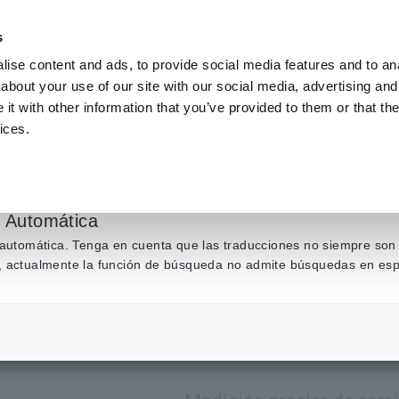
s
ise content and ads, to provide social media features and to anal
about your use of our site with our social media, advertising and
Productos
Industrias y soluciones
Centro de conocim
t with other information that you’ve provided to them or that the
ices.
de tensión, Sensores CAN
​ ​
Pinzas de alta precisión
​ ​
SONDA DE CORRIE
n Automática
SONDA DE
n automática. Tenga en cuenta que las traducciones no siempre son 
ás, actualmente la función de búsqueda no admite búsquedas en esp
AC/DC CT