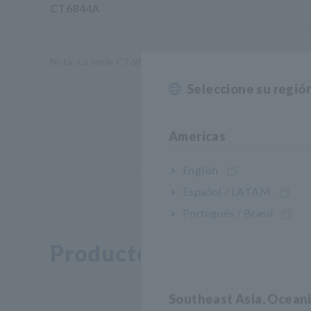
CT6844A
Nota: La serie CT6800 no se puede utilizar sola.
Seleccione su regió
Americas
English
Español / LATAM
Português / Brasil
Productos relacionados
Southeast Asia, Ocean