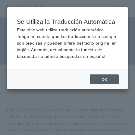
Ir
al
contenido
Se Utiliza la Traducción Automática
principal
Aumento de la productividad
Este sitio web utiliza traducción automática.
Tenga en cuenta que las traducciones no siempre
y reducción de los tiempos de
son precisas y pueden diferir del texto original en
inglés. Además, actualmente la función de
prueba
búsqueda no admite búsquedas en español.
Inicio
​ ​
Centro de conocimiento
​ ​
Aplicaciones
​ ​
OK
Aumento de la productividad y reducción de los tiempos de prueba
En los últimos años, se han comercializado grandes baterías
de iones de litio para su uso en vehículos eléctricos (EV) y
vehículos híbridos enchufables. También se está acelerando la
comercialización para su uso en sistemas de almacenamiento