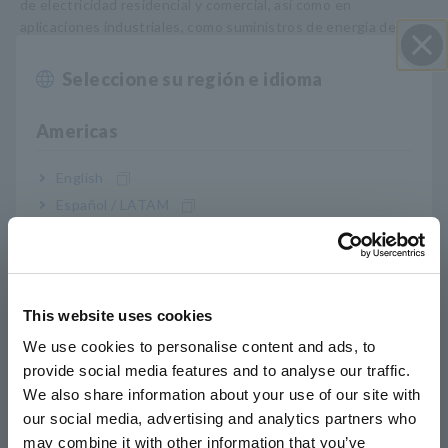
de electricidad residencial y comercial, así como en
aplicaciones industriales, como suministros de energía de
emergencia para estaciones base móviles y maquinaria
industrial. En consecuencia, los fabricantes de baterías de
Seleccione su región e idioma
Cerrar
iones de litio están buscando formas de mejorar aún más la
productividad.
Americas
aplicación_BT5525_TestTime_E1_220214.pdf
[1029.07KB]
English
Español / LATAM
Português / Brasil
Lista de productos
Europe
relacionados
This website uses cookies
English
We use cookies to personalise content and ads, to
provide social media features and to analyse our traffic.
East Asia
We also share information about your use of our site with
our social media, advertising and analytics partners who
日本語 / コーポレート・IR
may combine it with other information that you’ve