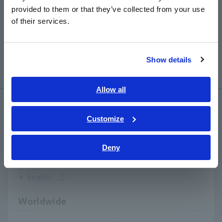
日本語 / 製品・サービス
provided to them or that they’ve collected from your use
简体中文
of their services.
PROBADOR DE
한국어
AISLAMIENTO DE BATERÍA
繁體中文
BT5525
​ ​
Show details
Southeast Asia, Oceania
English
Allow all
ภาษาไทย / ประเทศไทย
Centro de conocimiento
Tiếng Việt / Việt Nam
Customize
Bahasa Indonesia
Fundamentos de la electricidad
Deny
India
Métodos básicos de medición
English
Cómo probar los dispositivos comunes
Worldwide