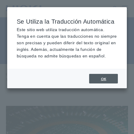
Ir
al
contenido
Se Utiliza la Traducción Automática
principal
Tarjeta de sonda y sistema de
Este sitio web utiliza traducción automática.
Tenga en cuenta que las traducciones no siempre
prueba de enchufe de prueba
son precisas y pueden diferir del texto original en
inglés. Además, actualmente la función de
IC
búsqueda no admite búsquedas en español.
Inicio
​ ​
Centro de conocimiento
​ ​
Aplicaciones
​ ​
OK
Tarjeta de sonda y sistema de prueba de zócalo de prueba IC