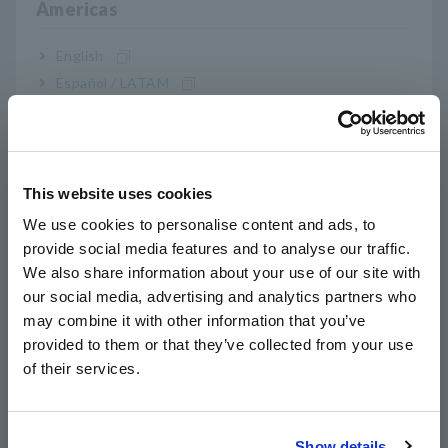
Americas
dependen de las siguientes dos suposiciones.
1. Las pruebas de plantilla se basan en trabajadores
English
calificados
Español / LATAM
2. La prueba de plantilla se realiza después de que las
plantillas se conectan a las máquinas de prueba EOL
Português / Brasil
Hioki proporciona una solución simple para estas dos
Europe
suposiciones, que una vez que se abordan con un enfoque
This website uses cookies
alternativo al estilo Hioki, pueden potencialmente ahorrarle al
English
fabricante de semiconductores millones en pérdidas, todo de
We use cookies to personalise content and ads, to
una manera de bajo riesgo.
provide social media features and to analyse our traffic.
East Asia
We also share information about your use of our site with
El enfoque alternativo es:
our social media, advertising and analytics partners who
日本語 / コーポレート・IR
1. Habilidad: prueba las plantillas por máquina (no depende de
may combine it with other information that you’ve
日本語 / 製品・サービス
la habilidad humana)
provided to them or that they’ve collected from your use
2. Tiempo: pruebe las plantillas antes de conectarlas a las
简体中文
of their services.
máquinas EOL
한국어
繁體中文
Show details