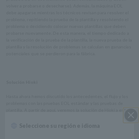
volver a probarse o desecharse). Además, la máquina EOL
debe apagarse mientras los técnicos revisan para resolver el
problema, repitiendo la prueba de la plantilla y resolviendo el
problema o decidiendo colocar nuevas plantillas que deben
probarse nuevamente. De esta manera, el tiempo dedicado a
la verificación de la prueba de la plantilla, la nueva prueba de la
plantilla y la resolución de problemas se calculan en ganancias
potenciales que se perdieron para la fábrica.
Solución Hioki
Hasta ahora hemos discutido los antecedentes, el flujo y los
problemas con las pruebas EOL estándar y las pruebas de
plantilla. A partir de aquí, veremos la solución de Hioki a estos
problemas que, si se aprovechan, pueden beneficiar
enormemente al fabricante de semiconductores.
Seleccione su región e idioma
Cerrar
El flujo de prueba y los problemas discutidos anteriormente