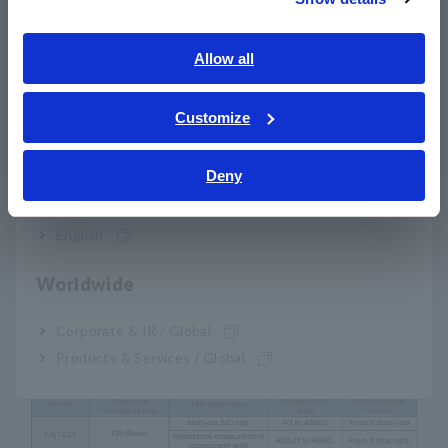
Para la mayoría de las
Southeast Asia, Oceania
aplicaciones: pruebas de alta
English
Allow all
velocidad y alta capacidad de
ภาษาไทย / ประเทศไทย
Tiếng Việt / Việt Nam
Customize
mantenimiento
Bahasa Indonesia
Deny
India
English
Worldwide
Corporate & IR / Global
Products & Services / Global