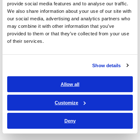
provide social media features and to analyse our traffic.
1台でA種からD種接地抵抗測定までカバー
We also share information about your use of our site with
our social media, advertising and analytics partners who
may combine it with other information that you’ve
0Ω〜2000Ωのワイドな測定範囲
provided to them or that they’ve collected from your use
of their services.
形名（発注コード）
Show details
Allow all
FT6031-50
ワイヤレスアダプタ
¥55,500（税込
Z3210 付属なし
¥61,050）
Customize
FT6031-90
ワイヤレスアダプタ
¥62,400（税込
Z3210 付属あり
¥68,640）
Deny