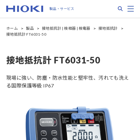
Skip
Search
M
製品・サービス
to
main
content
ホーム
製品
接地抵抗計 | 検相器 | 検電器
接地抵抗計
接地抵抗計 FT6031-50
接地抵抗計 FT6031-50
現場に強い、防塵・防水性能と堅牢性、汚れても洗え
る国際保護等級 IP67