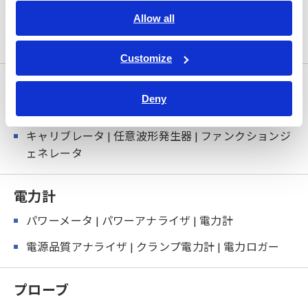
ータ
Allow all
高確度 デジタルマルチメータ
Customize
安全規格測定器
Deny
安全関連試験器 | 絶縁・耐電圧試験器
キャリブレータ | 任意波形発生器 | ファンクションジ
ェネレータ
電力計
パワーメータ | パワーアナライザ | 電力計
電源品質アナライザ | クランプ電力計 | 電力ロガー
プローブ