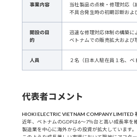
事業内容
当社製品の点検・修理対応（
不具合発生時の初期診断およ
開設の目
迅速な修理対応体制の構築に
的
ベトナムでの販売拡大および
人員
２名（日本人駐在員１名、ベ
代表者コメント
HIOKI ELECTRIC VIETNAM COMPANY LIMI
近年、ベトナムのGDPは6〜7％台と高い成長率を
製造業を中心に海外からの投資が拡大しています。
このような成長著しい市場において現地にアフター