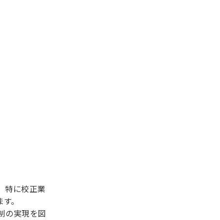
。特に校正業
ます。
制の実現を図