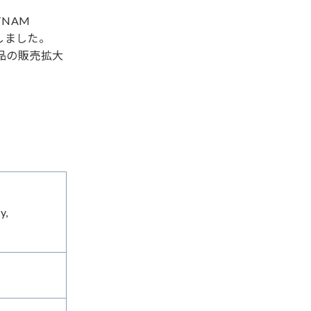
TNAM
設しました。
品の販売拡大
y,