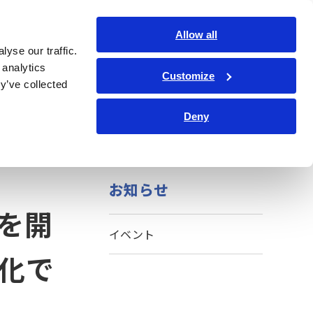
日本語
ログイン
お問い合わせ
Allow all
yse our traffic.
サービス・サポート
コーポレート・IR
Search Op
 analytics
Customize
y’ve collected
Deny
お知らせ
を開
イベント
化で