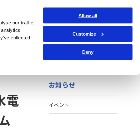
日本語
ログイン
お問い合わせ
Allow all
yse our traffic.
サービス・サポート
コーポレート・IR
Search Op
 analytics
Customize
y’ve collected
Deny
お知らせ
水電
イベント
ム