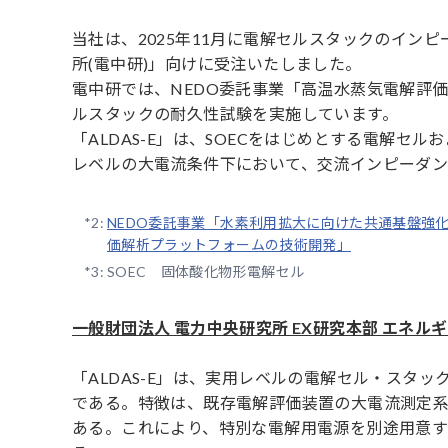
当社は、2025年11月に電解セルスタックのインピ
所(電中研)」向けに受注いたしました。
電中研では、NEDO委託事業「高温水蒸気電解評
ルスタックの耐久性試験を実施しています。
「ALDAS-E」は、SOECをはじめとする電解
レベルの大電流条件下において、交流インピーダン
*2:
NEDO委託事業「水素利用拡大に向けた共通基盤強
価解析プラットフォームの技術開発」
*3:
SOEC 固体酸化物形電解セル
一般財団法人 電力中央研究所 EX研究本部 エネル
「ALDAS-E」は、実用レベルの電解セル・スタ
である。特徴は、既存電解評価装置の大電流測定
ある。これにより、特別な電解用電源を別途用意