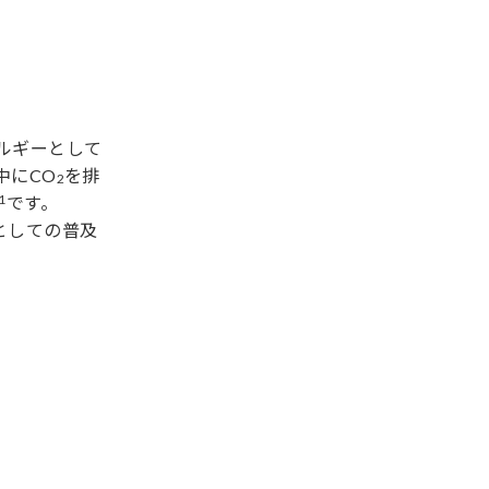
ルギーとして
中にCO
を排
2
1
です。
としての普及