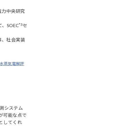
電力中央研究
*3
、SOEC
セ
は、社会実装
温水蒸気電解評
計測システム
が可能な点で
としてくれ