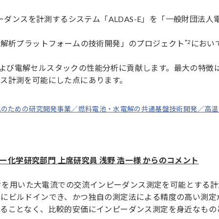
ーダンスを計測するシステム「ALDAS-E」を「一般財団法人
*2
価解析プラットフォームの技術開発」のプロジェクト
において
セルおよび電解セルスタックの性能分析に貢献します。最大の特徴
ス計測を可能にした点にあります。
化のための研究開発事業／燃料電池・水電解の共通基盤技術開発／高
ギー化学研究部門 上席研究員 浅野 浩一様 からのコメント
ックを用いた大電流での交流インピーダンス測定を可能とする
系にビルドインでき、かつ独自の測定法による精度の高い測定
することなく、比較的安価にインピーダンス測定を身近なもの