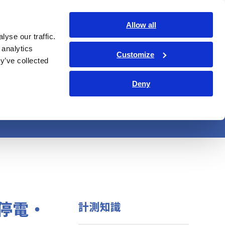
日本語
ログイン
お問い合わせ
Allow all
yse our traffic.
サービス・サポート
コーポレート・IR
Search Op
 analytics
Customize
y’ve collected
Deny
帰評価
の停電・
計測知識