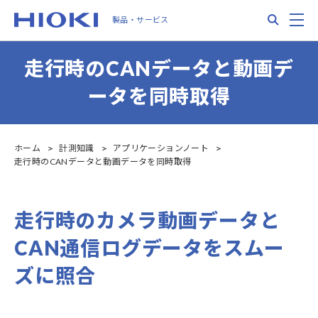
Skip
Search
M
製品・サービス
to
main
content
走行時のCANデータと動画デ
ータを同時取得
ホーム
計測知識
アプリケーションノート
走行時のCANデータと動画データを同時取得
走行時のカメラ動画データと
CAN通信ログデータをスムー
ズに照合