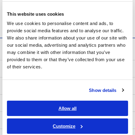
非接触CANセンサ SP7001,
This website uses cookies
SP7002
We use cookies to personalise content and ads, to
provide social media features and to analyse our traffic.
We also share information about your use of our site with
our social media, advertising and analytics partners who
計測知識
may combine it with other information that you’ve
provided to them or that they’ve collected from your use
of their services.
電気の基礎
測定方法
Show details
測定器を知る
Allow all
測定器の使い方
Customize