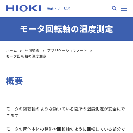
Skip
Search
M
製品・サービス
to
main
content
モータ回転軸の温度測定
ホーム
計測知識
アプリケーションノート
モータ回転軸の温度測定
概要
モータの回転軸のような動いている箇所の温度測定が安全にで
きます
モータの筐体本体の発熱や回転軸のように回転している部分で