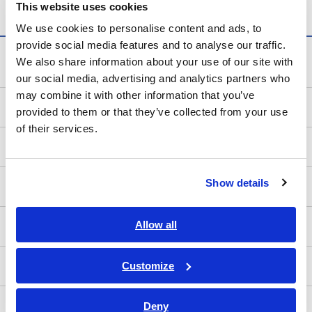
This website uses cookies
We use cookies to personalise content and ads, to
provide social media features and to analyse our traffic.
計測知識
We also share information about your use of our site with
our social media, advertising and analytics partners who
may combine it with other information that you’ve
電気の基礎
provided to them or that they’ve collected from your use
of their services.
測定方法
Show details
測定器を知る
Allow all
測定器の使い方
Customize
ターゲット別試験
アプリケーションノート
Deny