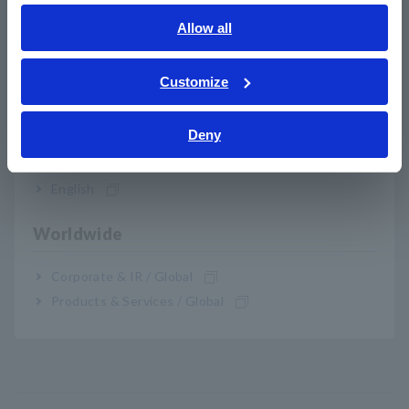
English
Allow all
O visor duplo permite verificar a tensão e a
ภาษาไทย / ประเทศไทย
frequência simultaneamente
Tiếng Việt / Việt Nam
Customize
Bahasa Indonesia
Deny
India
Nº do modelo (Código do
English
pedido)
Worldwide
DT4282
10 A entrada direta
Corporate & IR / Global
Products & Services / Global