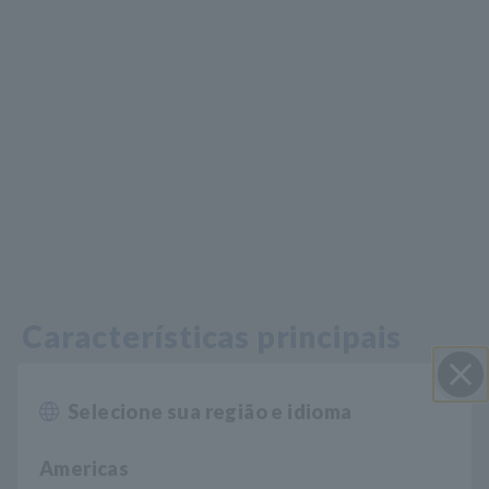
Características principais
60.000 contagens, display de 5 dígitos,
Selecione sua região e idioma
Perto
medições de alta resolução
Americas