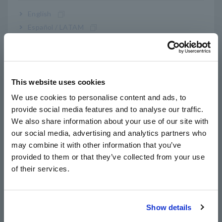
Precisão básica de ±0,025% DC V, amplas
English
características de frequência de 20 Hz a 100
Español / LATAM
kHz AC V
Português / Brasil
Europe
O filtro passa-baixa corta harmônicos altos (ao
This website uses cookies
English
medir formas de onda fundamentais do
We use cookies to personalise content and ads, to
inversor)
provide social media features and to analyse our traffic.
East Asia
We also share information about your use of our site with
our social media, advertising and analytics partners who
日本語 / コーポレート・IR
Mecanismo do obturador do terminal (evita a
may combine it with other information that you’ve
日本語 / 製品・サービス
inserção errônea do cabo de teste)
provided to them or that they’ve collected from your use
简体中文
of their services.
한국어
繁體中文
Meça até 10 A com entrada direta (somente
Show details
DT4282)
Southeast Asia, Oceania