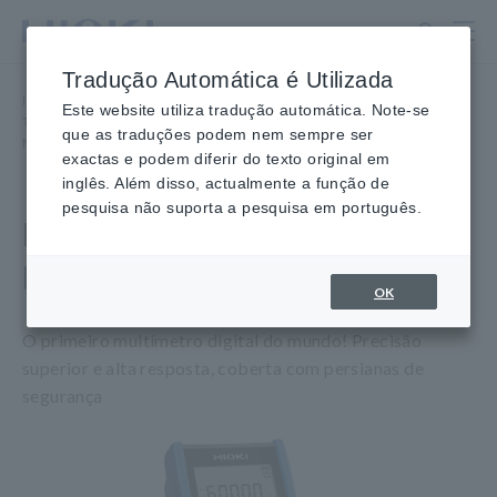
Ir
para
o
Tradução Automática é Utilizada
conteúdo
Início
​ ​
Produtos
​ ​
principal
Este website utiliza tradução automática. Note-se
Testadores, Multímetros Digitais Portáteis (DMMs)
​ ​
que as traduções podem nem sempre ser
Multímetros Digitais, 4-1/2 Dígitos
​ ​
MULTÍMETRO DIGITAL DT4282
exactas e podem diferir do texto original em
inglês. Além disso, actualmente a função de
pesquisa não suporta a pesquisa em português.
MULTÍMETRO DIGITAL
DT4282
OK
O primeiro multímetro digital do mundo! Precisão
superior e alta resposta, coberta com persianas de
segurança