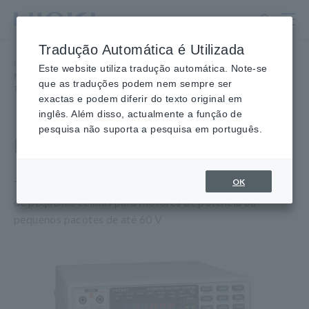
Ir
para
o
Tradução Automática é Utilizada
conteúdo
Início
​ ​
Produtos
​ ​
principal
Este website utiliza tradução automática. Note-se
Medidores de Resistência, Testadores de Bateria
​ ​
que as traduções podem nem sempre ser
Testadores de Bateria
​ ​
BATERIA Testador BT3561A
exactas e podem diferir do texto original em
inglês. Além disso, actualmente a função de
pesquisa não suporta a pesquisa em português.
BATERIA Testador BT3561A
OK
Testes de linha de produção totalmente automatizados
de pequenas células para motores de potência ou
pequenos pacotes de até 60 V