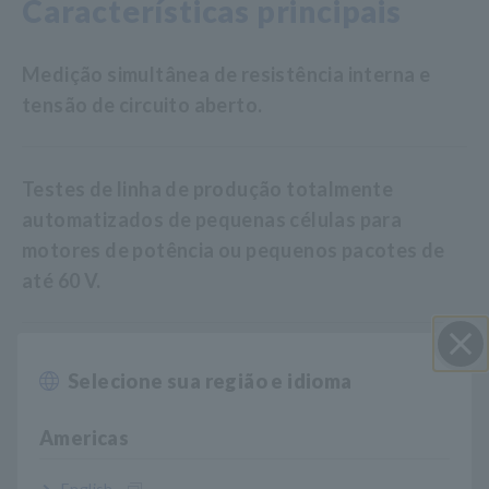
Características principais
Medição simultânea de resistência interna e
tensão de circuito aberto.
Testes de linha de produção totalmente
automatizados de pequenas células para
motores de potência ou pequenos pacotes de
até 60 V.
Meça de 0 Ω a 3,1 kΩ (resolução mínima 1 μΩ)
Selecione sua região e idioma
Perto
Americas
Faixas de medição de resistência: 30 mΩ/300
mΩ/3 Ω/30 Ω/300 Ω/3 kΩ
English