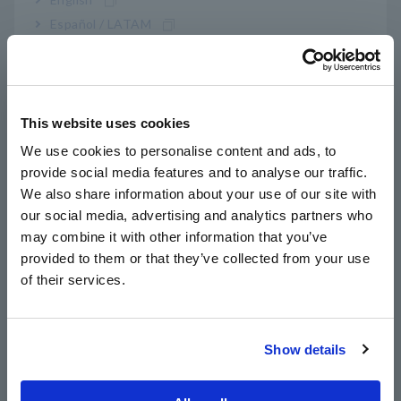
Español / LATAM
Português / Brasil
Meça de 0 V DC a ±60 V DC (resolução mínima
de 10 μV)
Europe
This website uses cookies
English
We use cookies to personalise content and ads, to
Faixas de medição de tensão: 6 V/60 V
provide social media features and to analyse our traffic.
East Asia
We also share information about your use of our site with
our social media, advertising and analytics partners who
日本語 / コーポレート・IR
Equipado com LAN
may combine it with other information that you’ve
日本語 / 製品・サービス
provided to them or that they’ve collected from your use
简体中文
of their services.
한국어
Nº do modelo (Código do
繁體中文
pedido)
Show details
Southeast Asia, Oceania