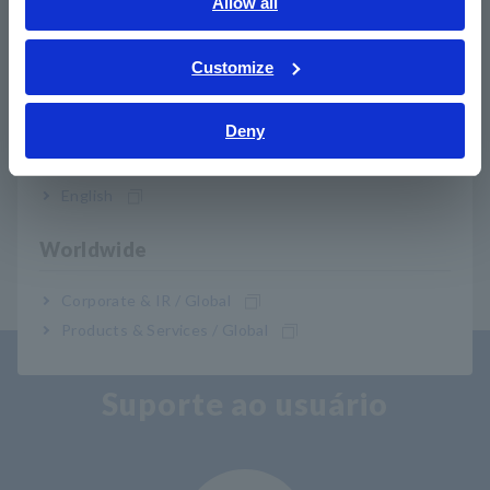
English
Allow all
BT3561A
ภาษาไทย / ประเทศไทย
Tiếng Việt / Việt Nam
Customize
Nota: Os cabos de medição não estão incluídos. Adquira a
Bahasa Indonesia
opção de chumbo apropriada para sua aplicação
separadamente. O macho (lado do sistema) do conector EXT
Deny
India
I/O também está disponível. Entre em contato com seu
distribuidor ou revendedor autorizado Hioki.
English
Worldwide
Corporate & IR / Global
Products & Services / Global
Suporte ao usuário