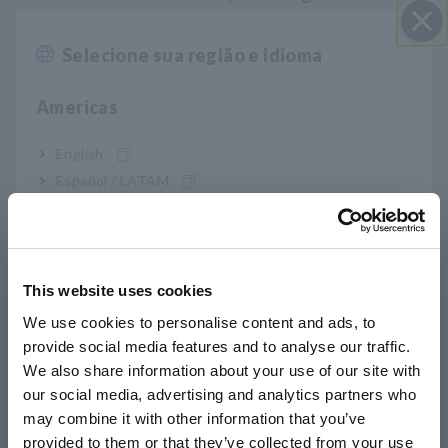
Selecione sua região e idioma
Perto
Diagnostica instantaneamente a degradação
da bateria (PASS, WARNING, FAIL) medindo a
Americas
resistência interna e a tensão
English
Español / LATAM
A tecnologia de redução de ruído melhora a
Português / Brasil
resistência ao ruído
Europe
This website uses cookies
English
O novo protetor oferece melhor fixação
We use cookies to personalise content and ads, to
ergonômica e durabilidade em campo.
provide social media features and to analyse our traffic.
East Asia
We also share information about your use of our site with
our social media, advertising and analytics partners who
日本語 / コーポレート・IR
may combine it with other information that you’ve
日本語 / 製品・サービス
Nº do modelo (Código do
provided to them or that they’ve collected from your use