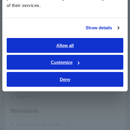
简体中文
of their services.
pedido)
한국어
繁體中文
Show details
BT3554
Cabo tipo pino 9465-10 descontinuado e
Southeast Asia, Oceania
agrupado
English
Allow all
BT3554-10
Cabo tipo pino descontinuado e
ภาษาไทย / ประเทศไทย
empacotado L2020
Tiếng Việt / Việt Nam
Customize
Bahasa Indonesia
Nota (1) Os limites para determinar a condição de
passagem/falha de uma bateria dependem das especificações
Deny
India
e padrões do fabricante da bateria, tipo de bateria,
capacidade, etc. É importante e necessário sempre realizar
English
testes de bateria contra a resistência interna e tensão
terminal de uma bateria nova ou de referência.
Nota (2) Em alguns casos, pode ser difícil determinar o estado
Worldwide
de deterioração das baterias tradicionais de chumbo-ácido
aberto (líquido) ou alcalinas que demonstram pequenas
Corporate & IR / Global
alterações na resistência interna do que as baterias de ácido