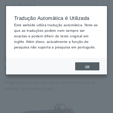
Ir
para
o
Tradução Automática é Utilizada
conteúdo
Início
​ ​
Produtos
​ ​
principal
Este website utiliza tradução automática. Note-se
Medidores de Resistência, Testadores de Bateria
​ ​
que as traduções podem nem sempre ser
Testadores de Bateria
​ ​
exactas e podem diferir do texto original em
TESTADOR DE BATERIA BT3554 (Bluetooth® não instalado)
inglês. Além disso, actualmente a função de
pesquisa não suporta a pesquisa em português.
BATTERY TESTER BT3554
(Bluetooth® não instalado)
OK
Diagnóstico ainda mais rápido da deterioração de
baterias de chumbo-ácido