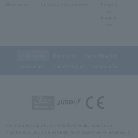
Brochuras
Contato / Orçamento
Pergunt
as
frequen
tes
Visão geral
Benefícios
Especificações
Acessórios
Transferências
Formulários
Os testadores portáteis de bateria Hioki suportam a
manutenção de UPS e baterias de armazenamento essenciais