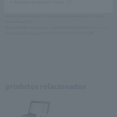
Products & Services / Global
de chumbo seladas.
Para obter as últimas informações sobre países e regiões
onde a operação sem fio é suportada atualmente, visite as
especificações.
Bluetooth® é uma marca comercial da Bluetooth SIG, Inc. e
licenciada para uso por HIOKI E.E. CORPORATION.
produtos relacionados