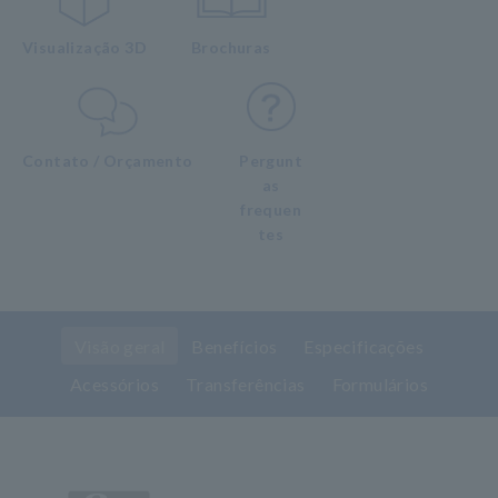
Visualização 3D
Brochuras
Contato / Orçamento
Pergunt
as
frequen
tes
Visão geral
Benefícios
Especificações
Acessórios
Transferências
Formulários