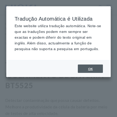
Ir
para
o
Tradução Automática é Utilizada
conteúdo
Início
​ ​
Produtos
​ ​
principal
Este website utiliza tradução automática. Note-se
Testadores de segurança elétrica, Hipot/Isolamento/Testadores
que as traduções podem nem sempre ser
de vazamento
exactas e podem diferir do texto original em
​ ​
Testadores de isolamento
​ ​
inglês. Além disso, actualmente a função de
TESTADOR DE ISOLAMENTO DE BATERIA BT5525
pesquisa não suporta a pesquisa em português.
TESTADOR DE
OK
ISOLAMENTO DE BATERIA
BT5525
Detectar contaminação que possa causar defeitos.
Melhore a produtividade da célula da bateria por meio
de testes de alta velocidade.