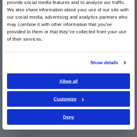
provide social media features and to analyse our traffic.
East Asia
We also share information about your use of our site with
Função BDD para detectar curtos-circuitos
our social media, advertising and analytics partners who
日本語 / コーポレート・IR
minúsculos causados por contaminação antes
may combine it with other information that you’ve
日本語 / 製品・サービス
do envio das baterias
provided to them or that they’ve collected from your use
简体中文
of their services.
한국어
Teste de resistência de isolamento estável
繁體中文
mesmo em ambientes ruidosos
Show details
Southeast Asia, Oceania
English
Allow all
Desempenho de alto custo graças a preços
ภาษาไทย / ประเทศไทย
acessíveis, testes de alta velocidade e tamanho
Tiếng Việt / Việt Nam
Customize
compacto
Bahasa Indonesia
Deny
India
A função de verificação de contato reduz o
número de falsos negativos causados por
English