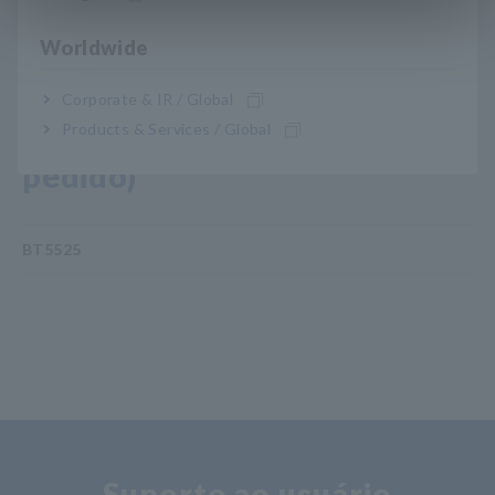
problemas no equipamento
Worldwide
Corporate & IR / Global
Nº do modelo (Código do
Products & Services / Global
pedido)
BT5525
Suporte ao usuário