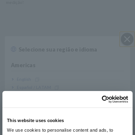
medição!
Selecione sua região e idioma
Perto
Americas
English
Español / LATAM
Português / Brasil
Características principais
Europe
This website uses cookies
Ideal para linhas de produção de baterias
English
We use cookies to personalise content and ads, to