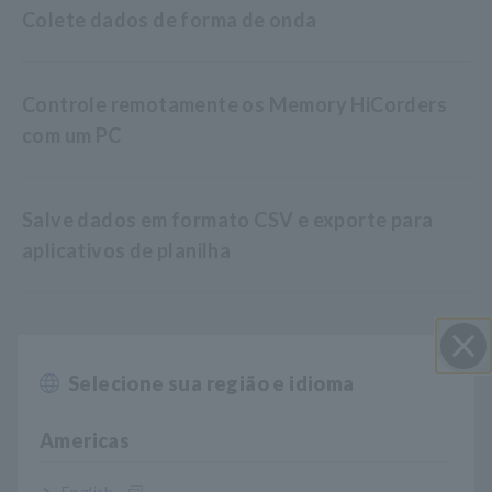
Colete dados de forma de onda
Controle remotamente os Memory HiCorders
com um PC
Salve dados em formato CSV e exporte para
aplicativos de planilha
Nº do modelo (Código do
Selecione sua região e idioma
Perto
pedido)
Americas
9333
CD
English