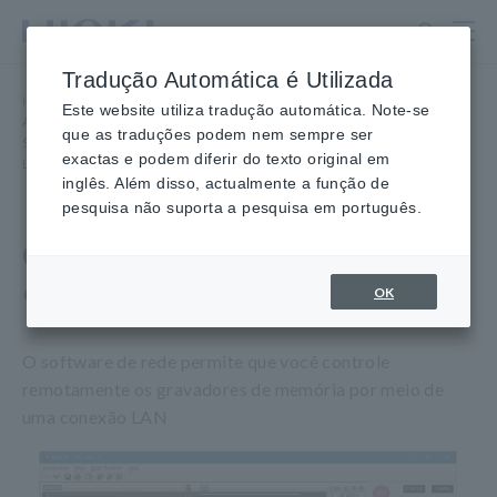
Ir
para
o
Tradução Automática é Utilizada
conteúdo
Início
​ ​
Produtos
​ ​
principal
Este website utiliza tradução automática. Note-se
Aquisição de Dados, Osciloscópios, Gravadores de Memória
​ ​
que as traduções podem nem sempre ser
Software para PC de Aquisição de Dados
​ ​
exactas e podem diferir do texto original em
LAN COMMUNICATOR 9333
inglês. Além disso, actualmente a função de
pesquisa não suporta a pesquisa em português.
COMUNICADOR DE LAN
9333
OK
O software de rede permite que você controle
remotamente os gravadores de memória por meio de
uma conexão LAN