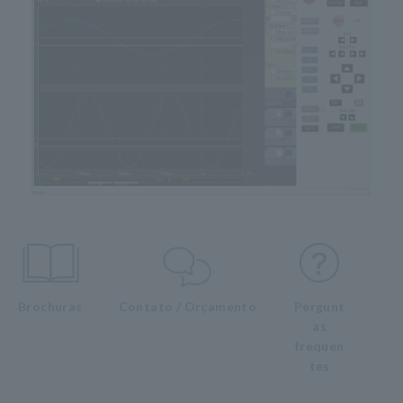
Brochuras
Contato / Orçamento
Pergunt
as
frequen
tes