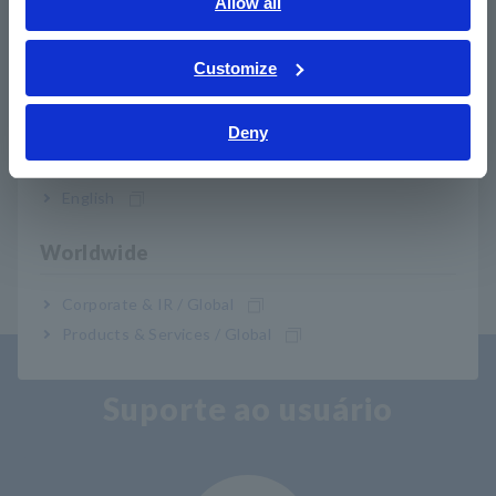
English
Allow all
ภาษาไทย / ประเทศไทย
Tiếng Việt / Việt Nam
Customize
Bahasa Indonesia
Deny
India
MEMÓRIA Aquisitor
ESTAÇÃO DMM
MR8827
MR8990+MR8741/MR87
English
40
​ ​
Worldwide
Corporate & IR / Global
Products & Services / Global
Suporte ao usuário