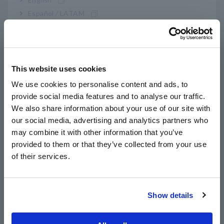
Español / LATAM
9333-01
Download (cartão de licença)
Português / Brasil
9333-03
Disponível para download (licença digital)
Europe
Os detalhes da versão para download estão disponíveis no
This website uses cookies
English
seguinte link.
We use cookies to personalise content and ads, to
Clique aqui
provide social media features and to analyse our traffic.
East Asia
We also share information about your use of our site with
.
our social media, advertising and analytics partners who
日本語 / コーポレート・IR
may combine it with other information that you’ve
日本語 / 製品・サービス
provided to them or that they’ve collected from your use
简体中文
of their services.
한국어
繁體中文
Show details
Southeast Asia, Oceania
produtos relacionados