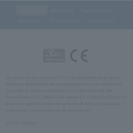
Visão geral
Benefícios
Especificações
Acessórios
Transferências
Formulários
Os sensores de corrente CA/CC de passagem Hioki são os
melhores dispositivos da categoria para uso com medidores
de potência, Memory HiCorders e osciloscópios de alto
desempenho. O CT6863 é um sensor DC a 500 kHz/200 A, e é
ideal para capturar sinais de corrente de fontes chaveadas,
inversores, condicionadores de energia, etc.
CAT III 1000 V