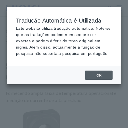
Ir
para
o
Tradução Automática é Utilizada
conteúdo
Início
​ ​
Produtos
​ ​
principal
Este website utiliza tradução automática. Note-se
Sondas/Sensores de Corrente, Sondas de Tensão, Sensores CAN
que as traduções podem nem sempre ser
SENSOR DE CORRENTE CA/CC
de Passagem de Alta Precisão
​ ​
exactas e podem diferir do texto original em
CT6863-05
inglês. Além disso, actualmente a função de
pesquisa não suporta a pesquisa em português.
SENSOR DE CORRENTE
CA/CC CT6863-05
OK
Fornecendo ampla faixa de temperatura operacional e
medição de corrente de alta precisão