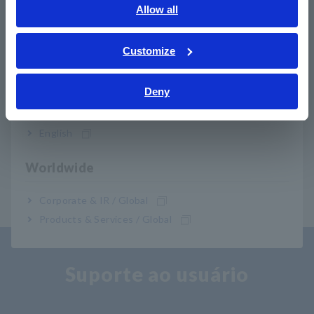
English
Allow all
pedido)
ภาษาไทย / ประเทศไทย
Tiếng Việt / Việt Nam
Customize
Bahasa Indonesia
CT6863
Descontinuado, 200 A AC/DC, terminal
PL23
Deny
India
CT6863-05
200 A AC/DC, terminal ME15W
English
Worldwide
Corporate & IR / Global
Products & Services / Global
Suporte ao usuário