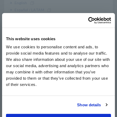
English
Ampla faixa de temperatura operacional (-30°C
Español / LATAM
a 85°C) adequada para aplicações automotivas
Português / Brasil
Europe
Ideal para avaliação da geração de energia
This website uses cookies
solar e células de combustível para medir a
English
carga e descarga da bateria e o lado secundário
We use cookies to personalise content and ads, to
provide social media features and to analyse our traffic.
dos inversores
East Asia
We also share information about your use of our site with
our social media, advertising and analytics partners who
日本語 / コーポレート・IR
may combine it with other information that you’ve
Para observar formas de onda a serem usadas
日本語 / 製品・サービス
provided to them or that they’ve collected from your use
com osciloscópios ou Memory HiCorders (use
简体中文
of their services.
한국어
com SENSOR Unidade)
繁體中文
Show details
Southeast Asia, Oceania
Nº do modelo (Código do