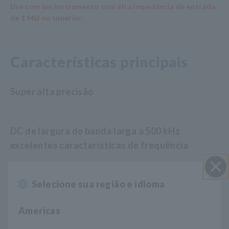
Use com um instrumento com alta impedância de entrada
de 1 MΩ ou superior.
Características principais
Super alta precisão
DC de largura de banda larga a 500 kHz
excelentes características de frequência
Selecione sua região e idioma
Aplicações nas áreas de veículos elétricos e
Perto
híbridos elétricos
Americas