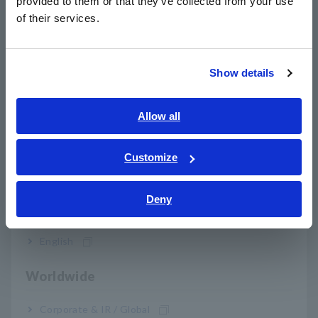
provided to them or that they’ve collected from your use
简体中文
of their services.
Nota: A série CT7600 não pode ser usada sozinha. Use com o
한국어
Display Unit CM7290, CM7291 para conectar com Data
繁體中文
Loggers e Memory HiCorders. Quando usado em combinação
com CM7290 ou CM7291, a banda de frequência da exibição
Show details
Southeast Asia, Oceania
atual e a saída da forma de onda se tornam estreitas.
English
Allow all
ภาษาไทย / ประเทศไทย
Tiếng Việt / Việt Nam
Customize
Bahasa Indonesia
Deny
India
produtos relacionados
English
Worldwide
Corporate & IR / Global