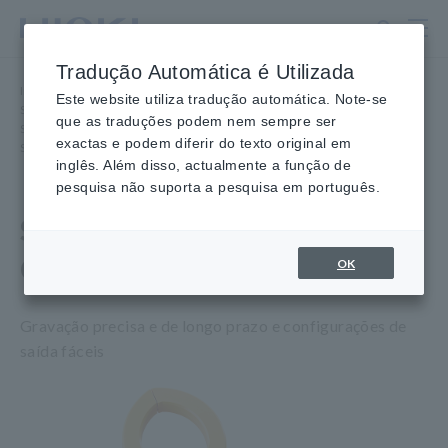
Ir
para
o
Tradução Automática é Utilizada
conteúdo
Início
​ ​
Produtos
​ ​
principal
Este website utiliza tradução automática. Note-se
Sondas/Sensores de Corrente, Sondas de Tensão, Sensores CAN
​ ​
que as traduções podem nem sempre ser
Sensores de Corrente CA/CC, CC a 20 kHz
​ ​
exactas e podem diferir do texto original em
SENSOR DE CORRENTE CA/CC CT7642
inglês. Além disso, actualmente a função de
pesquisa não suporta a pesquisa em português.
SENSOR DE CORRENTE
CA/CC CT7642
OK
Gravação precisa e de longo prazo e configurações de
saída fáceis