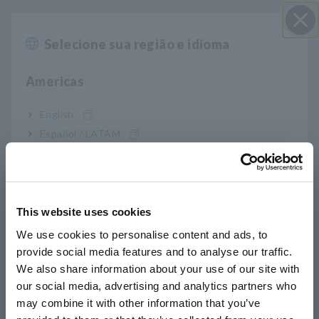
Ideal para inspeções no local usando a unidade
Selecione sua região e idioma
Perto
de exibição destacável
Americas
Quatro formatos de saída para saída de dados
English
para registradores ou outros dispositivos (via
Español / LATAM
unidade de exibição): WAVE, RMS, PEAK, Hz
Português / Brasil
Europe
This website uses cookies
Nº do modelo (Código do
English
We use cookies to personalise content and ads, to
pedido)
provide social media features and to analyse our traffic.
East Asia
We also share information about your use of our site with
our social media, advertising and analytics partners who
日本語 / コーポレート・IR
CT7642
2000 A CA/CC, φ55 mm (2,17 pol.)
may combine it with other information that you’ve
日本語 / 製品・サービス