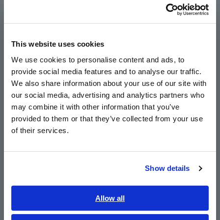
Português / Brasil
Verificação de contato de capacitância (usando
o monitor C embutido)
Europe
This website uses cookies
English
Suporta produção global com fonte de
We use cookies to personalise content and ads, to
alimentação variável integrada
provide social media features and to analyse our traffic.
East Asia
We also share information about your use of our site with
our social media, advertising and analytics partners who
日本語 / コーポレート・IR
may combine it with other information that you’ve
E/S EXT integrada, LAN e USB
日本語 / 製品・サービス
provided to them or that they’ve collected from your use
简体中文
of their services.
한국어
繁體中文
Nº do modelo (Código do
Show details
Southeast Asia, Oceania
pedido)
English
Allow all
ภาษาไทย / ประเทศไทย
DM7276-01