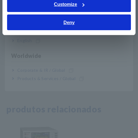
Tiếng Việt / Việt Nam
Customize
DM7276-02
GP-IB integrado
Bahasa Indonesia
DM7276-03
RS-232C integrado
Deny
India
Nota: As sondas de medição não estão incluídas. Adquira as
English
sondas apropriadas para sua aplicação separadamente
Worldwide
Corporate & IR / Global
Products & Services / Global
produtos relacionados