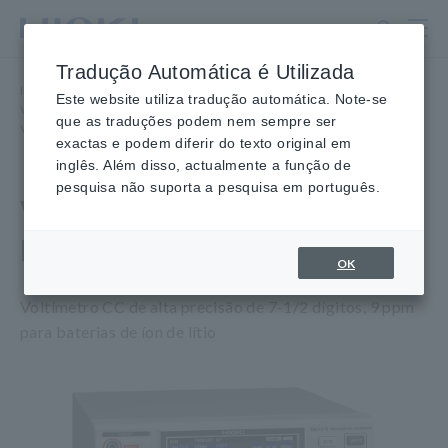
Ir
para
o
Tradução Automática é Utilizada
conteúdo
Início
​ ​
Produtos
​ ​
Multímetros Digitais de Bancada (DMMs)
​ ​
principal
Este website utiliza tradução automática. Note-se
Voltímetros CC, 7-1/2 Dígitos
​ ​
que as traduções podem nem sempre ser
VOLTÍMETRO CC DE PRECISÃO DM7276
exactas e podem diferir do texto original em
inglês. Além disso, actualmente a função de
pesquisa não suporta a pesquisa em português.
VOLTÍMETRO DE PRECISÃO
DC DM7276
OK
Voltímetro CC de alta precisão de 7-1/2 dígitos, 9 ppm
para baterias de íon de lítio