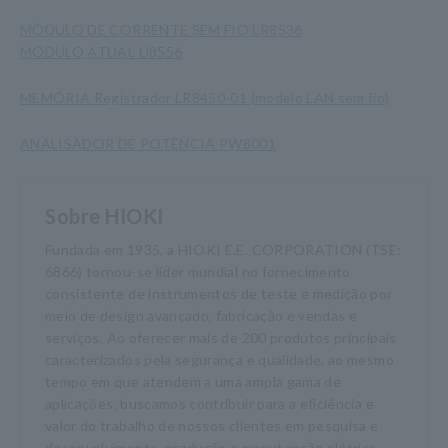
MÓDULO DE CORRENTE SEM FIO LR8536
MÓDULO ATUAL U8556
MEMÓRIA Registrador LR8450-01 (modelo LAN sem fio)
ANALISADOR DE POTÊNCIA PW8001
Sobre HIOKI
Fundada em 1935, a HIOKI E.E. CORPORATION (TSE:
6866) tornou-se líder mundial no fornecimento
consistente de instrumentos de teste e medição por
meio de design avançado, fabricação e vendas e
serviços. Ao oferecer mais de 200 produtos principais
caracterizados pela segurança e qualidade, ao mesmo
tempo em que atendem a uma ampla gama de
aplicações, buscamos contribuir para a eficiência e
valor do trabalho de nossos clientes em pesquisa e
desenvolvimento, produção e manutenção elétrica.