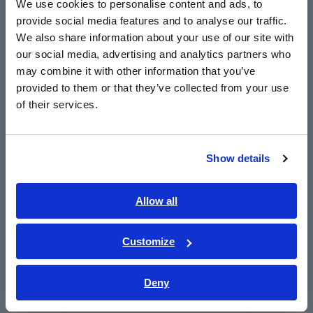
We use cookies to personalise content and ads, to
apertados da caixa de fiação de um veículo, tornando-os
provide social media features and to analyse our traffic.
East Asia
adequados para medições simultâneas de corrente de vários
We also share information about your use of our site with
componentes. Eles também permitem medições de alta
our social media, advertising and analytics partners who
precisão para tarefas como avaliar a adequação das
日本語 / コーポレート・IR
may combine it with other information that you’ve
classificações dos fusíveis e registrar correntes de fuga
日本語 / 製品・サービス
quando o VE é desligado.
provided to them or that they’ve collected from your use
简体中文
of their services.
한국어
Além dos sensores de corrente inovadores mencionados
繁體中文
acima, Hioki oferece um módulo LR8536 sem fio e operado por
bateria que libera os operadores de tarefas complexas de
Show details
fiação, reduzindo o trabalho. Além disso, o registrador de
Southeast Asia, Oceania
dados da série LR8450 pode acomodar módulos para aquisição
não apenas de dados atuais, mas também de temperatura,
English
Allow all
deformação, sinais CAN, etc. Essa ampla gama de opções
ภาษาไทย / ประเทศไทย
permite o registro simultâneo e de longo prazo de vários
Tiếng Việt / Việt Nam
dados, como temperaturas de componentes, ar condicionado
Customize
Bahasa Indonesia
e rigidez do eixo.
Deny
India