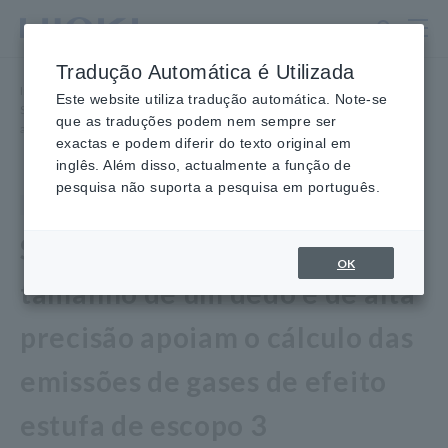
Ir
para
o
Tradução Automática é Utilizada
conteúdo
Início
​ ​
Notícias
​ ​
principal
Este website utiliza tradução automática. Note-se
Sensores de corrente do tamanho de um dedo e de alta precisão
que as traduções podem nem sempre ser
apoiam o cálculo das emissões de gases de efeito estufa de escopo 3
exactas e podem diferir do texto original em
inglês. Além disso, actualmente a função de
pesquisa não suporta a pesquisa em português.
produtos
26 de janeiro de 2024
Sensores de corrente do
OK
tamanho de um dedo e de alta
precisão apoiam o cálculo das
emissões de gases de efeito
estufa de escopo 3