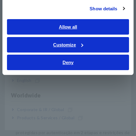
equipado com muitas funções, como visualização de dados por
meio de um navegador de smartphone ou PC e relatórios de
Show details
Southeast Asia, Oceania
alarmes por meio de monitoramento contínuo. A capacidade
de controlar remotamente os instrumentos ajuda a reduzir o
English
Allow all
tempo de viagem e as despesas de viagem de negócios.
ภาษาไทย / ประเทศไทย
Tiếng Việt / Việt Nam
Customize
Bahasa Indonesia
Características
Deny
India
1.
O compartilhamento de informações é possível
independentemente da hora e do local
English
Os dados de medição são armazenados na nuvem e
podem ser visualizados a qualquer momento via
Worldwide
smartphone ou PC. O alarme é acionado para dados
medidos que excedem os critérios definidos.
Corporate & IR / Global
2.
Conexão protegida e segura
Products & Services / Global
Um ID e uma senha são necessários para visualizar os
dados de medição. As informações importantes são
protegidas por autenticação em 2 etapas e restrições de