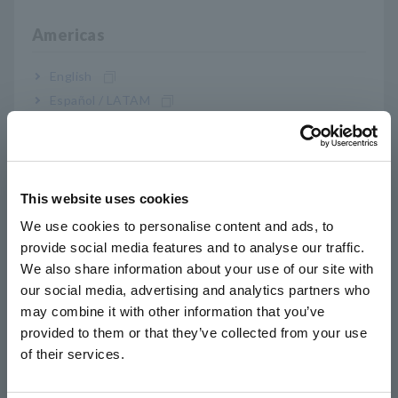
Até agora, GENNECT Cloud tem apoiado a desgitalização do
monitoramento de registros e economia de mão de obra com a
Americas
integração do GENNECT Remote, um serviço de telemetria.
Com a atualização da versão mais recente, GENNECT Cloud
English
pode lidar com dados de medição do GENNECT Cross, um
aplicativo de smartphone para instrumentos de medição no
Español / LATAM
local, e GENNECT One, software para PC para sistemas de
Português / Brasil
medição de construção, possibilitando o uso do GENNECT
Cloud também no exterior.
Europe
This website uses cookies
English
We use cookies to personalise content and ads, to
provide social media features and to analyse our traffic.
East Asia
Visão geral
We also share information about your use of our site with
our social media, advertising and analytics partners who
日本語 / コーポレート・IR
may combine it with other information that you’ve
日本語 / 製品・サービス
GENNECT Cloud é um serviço de nuvem que dá suporte à
provided to them or that they’ve collected from your use
简体中文
telemetria. Os dados de instrumentos de medição instalados
of their services.
em instalações elétricas remotas podem ser registrados e
한국어
compartilhados em um servidor em nuvem. Também é
繁體中文