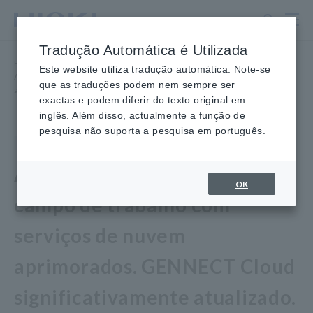
Ir
para
o
Tradução Automática é Utilizada
conteúdo
Home
​ ​
Newsroom
​ ​
principal
Este website utiliza tradução automática. Note-se
Acelerando o uso de TI no campo de trabalho com serviços de nuvem
que as traduções podem nem sempre ser
aprimorados. GENNECT Cloud significativamente atualizado.
exactas e podem diferir do texto original em
inglês. Além disso, actualmente a função de
pesquisa não suporta a pesquisa em português.
produtos
28 de setembro de 2022
Acelerando o uso de TI no
OK
campo de trabalho com
serviços de nuvem
aprimorados. GENNECT Cloud
significativamente atualizado.