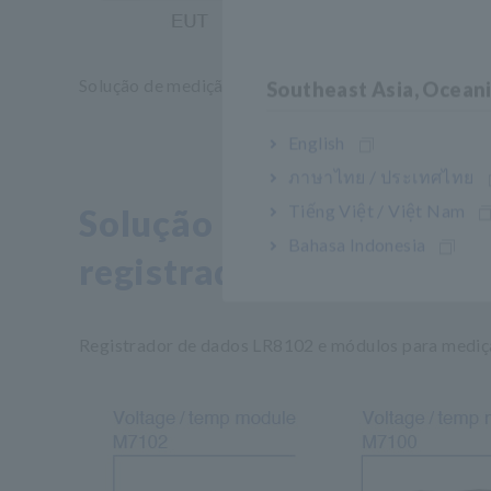
Solução de medição simultânea de potência e tempe
Southeast Asia, Ocean
English
ภาษาไทย / ประเทศไทย
Tiếng Việt / Việt Nam
Solução integrada de me
Bahasa Indonesia
registrador de dados sé
Registrador de dados LR8102 e módulos para mediç