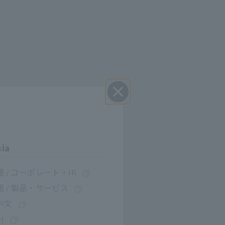
Perto
sia
 / コーポレート・IR
 / 製品・サービス
中文
어