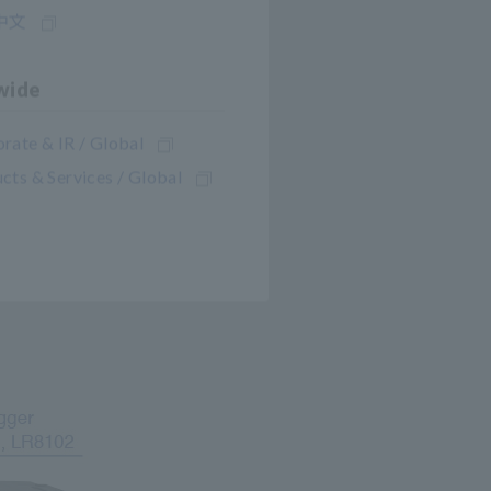
中文
wide
rate & IR / Global
cts & Services / Global
tura: