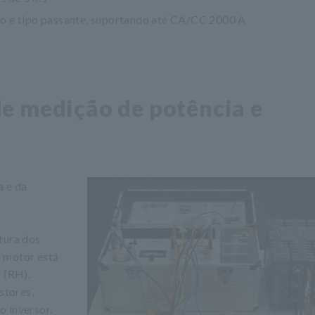
o e tipo passante, suportando até CA/CC 2000 A
e medição de potência e
a e da
tura dos
O motor está
 (RH).
stores,
o inversor.