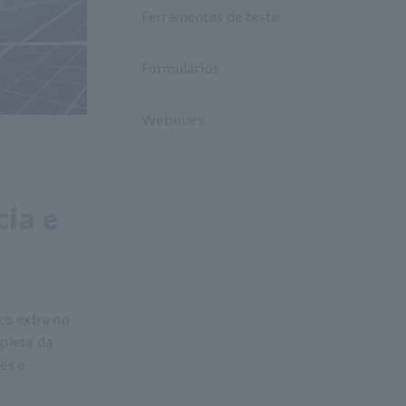
Ferramentas de teste
Formulários
Webinars
cia e
ço extra no
mpleta da
es e