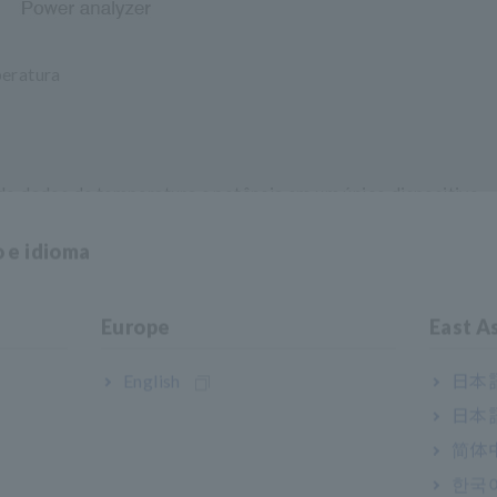
peratura
dados de temperatura e potência em um único dispositivo.
o e idioma
Europe
East A
English
日本語
日本語
简体
한국