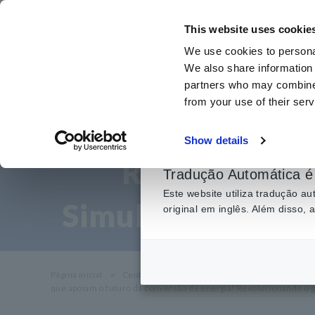
Ir
para
This website uses cookie
o
We use cookies to personal
conteúdo
We also share information 
principal
partners who may combine i
from your use of their serv
Apoiando o
Show details
Revoluciona
Tradução Automática é 
Este website utiliza tradução 
Simultânea de Po
original em inglês. Além disso,
Página inicial
​ ​
Centro de Conhecimento
​ ​
Aplicações
​ ​
que apoiam o futuro da conversão de energia! Revolucionando o 