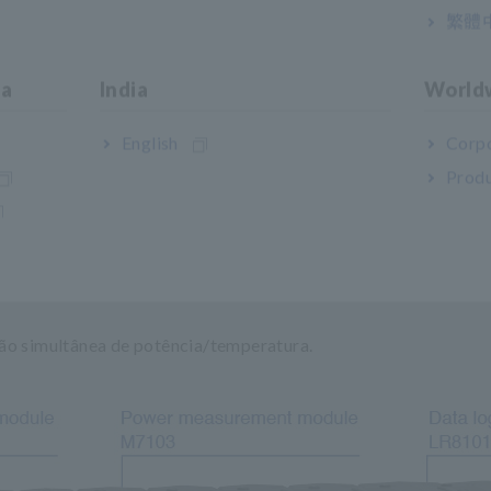
繁體
ratura
ia
India
World
English
Corpo
Produ
dição de potência e tempera
rie LR8100s
ão simultânea de potência/temperatura.