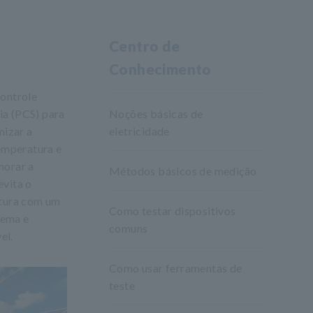
Centro de
Conhecimento
controle
ia (PCS) para
Noções básicas de
mizar a
eletricidade
temperatura e
morar a
Métodos básicos de medição
evita o
atura com um
Como testar dispositivos
tema e
comuns
el.
Como usar ferramentas de
teste