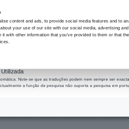
s
ise content and ads, to provide social media features and to anal
Produtos
Indústrias e soluções
Centro de C
about your use of our site with our social media, advertising and
t with other information that you’ve provided to them or that the
ices.
 Futuro da Conversão 
ndo a Gestão Térmica
Utilizada
automática. Note-se que as traduções podem nem sempre ser exactas
tência e Temperatura
 actualmente a função de pesquisa não suporta a pesquisa em port
gerenciamento térmico com medição simultânea de potência e temperatura de 