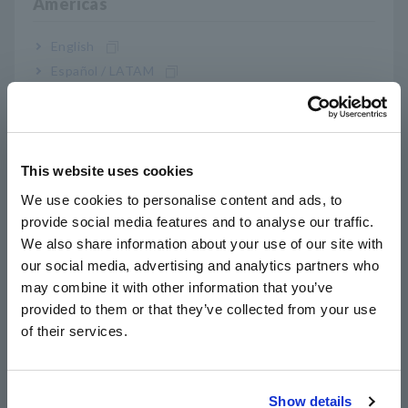
Americas
filtrar harmônicos e outros tipos de flutuações de energia.
English
Español / LATAM
Use o PQ3198 para capturar
Português / Brasil
facilmente eventos de ruído
Europe
This website uses cookies
English
We use cookies to personalise content and ads, to
provide social media features and to analyse our traffic.
East Asia
We also share information about your use of our site with
our social media, advertising and analytics partners who
日本語 / コーポレート・IR
may combine it with other information that you’ve
日本語 / 製品・サービス
provided to them or that they’ve collected from your use
简体中文
of their services.
Um analisador de qualidade de energia, como o PQ3198, pode
한국어
ser fundamental para garantir que o investimento em
繁體中文
capacitores de correção de fator de potência caros seja
totalmente maximizado. O PQ3198 PQA detecta facilmente o
Show details