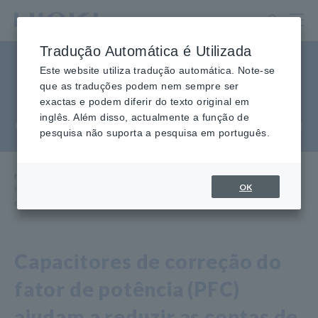
Ir
para
o
Tradução Automática é Utilizada
conteúdo
Meça o ruído gerado pela
principal
Este website utiliza tradução automática. Note-se
que as traduções podem nem sempre ser
comutação de capacitores de
exactas e podem diferir do texto original em
correção do fator de potência
inglês. Além disso, actualmente a função de
pesquisa não suporta a pesquisa em português.
Home
​ ​
Centro de Conhecimento
​ ​
Aplicações
​ ​
OK
Meça o Ruído Gerado pela Chaveamento de Capacitores de Correção
do Fator de Potência
Capacitores de correção do
fator de potência (PFC)
ajudam a reduzir as contas de