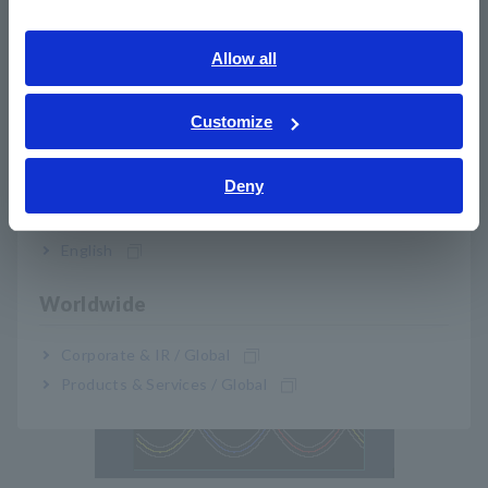
Southeast Asia, Oceania
ruído gerado de forma intermitente, típico do ruído de
comutação, para que você possa implementar as
contramedidas corretas contra o ruído.
English
Allow all
ภาษาไทย / ประเทศไทย
Tiếng Việt / Việt Nam
Customize
Bahasa Indonesia
Deny
Como usar o PQ3198 para
India
detectar ruído de comutação:
English
Worldwide
Corporate & IR / Global
Products & Services / Global