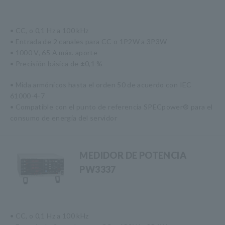
• CC, o 0,1 Hz a 100 kHz
• Entrada de 2 canales para CC o 1P2W a 3P3W
• 1000 V, 65 A máx. aporte
• Precisión básica de ±0,1 %
• Mida armónicos hasta el orden 50 de acuerdo con IEC
61000-4-7
• Compatible con el punto de referencia SPECpower® para el
consumo de energía del servidor
MEDIDOR DE POTENCIA
PW3337
• CC, o 0,1 Hz a 100 kHz