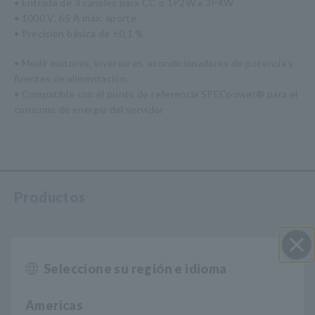
• Entrada de 3 canales para CC o 1P2W a 3P4W
• 1000 V, 65 A máx. aporte
• Precisión básica de ±0,1 %
• Medir motores, inversores, acondicionadores de potencia y
fuentes de alimentación.
• Compatible con el punto de referencia SPECpower® para el
consumo de energía del servidor
Productos
Registradores, registradores de datos
Seleccione su región e idioma
Cerrar
Adquisición de Datos, Osciloscopios, Registradores
Registradores de datos multicanal
Americas