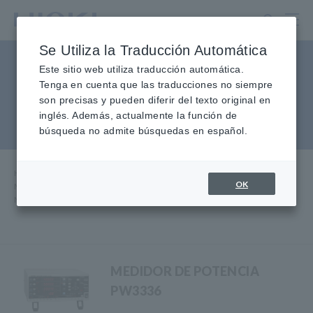
Ir
al
contenido
Se Utiliza la Traducción Automática
principal
Medidores de potencia de
Este sitio web utiliza traducción automática.
Tenga en cuenta que las traducciones no siempre
alta precisión - CA/CC
son precisas y pueden diferir del texto original en
inglés. Además, actualmente la función de
trifásicos
búsqueda no admite búsquedas en español.
Hogar
​ ​
productos
​ ​
OK
Medidores de potencia de Probador de baterías de potencia
​ ​
Medidores de potencia de alta precisión - CA/CC trifásicos
MEDIDOR DE POTENCIA
PW3336