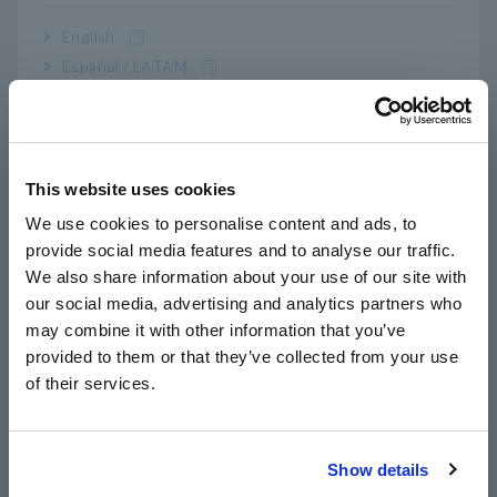
Registradores de datos compactos, registradores de
English
datos de temperatura
Español / LATAM
Português / Brasil
Medidores de resistencia/LCR
Europe
Medidores LCR, Analizadores de Impedancia,
Medidores de Capacitancia
This website uses cookies
English
Medidores de resistencia, comprobadores de
We use cookies to personalise content and ads, to
baterías
provide social media features and to analyse our traffic.
East Asia
We also share information about your use of our site with
Supermegóhmetros, Electrometros,
our social media, advertising and analytics partners who
日本語 / コーポレート・IR
Picoamperímetros
may combine it with other information that you’ve
日本語 / 製品・サービス
provided to them or that they’ve collected from your use
Multímetros digitales de banco(DMM)
简体中文
of their services.
한국어
Pruebas de seguridad
繁體中文
Comprobadores de seguridad eléctrica,
Show details
Southeast Asia, Oceania
comprobadores de hipot/aislamiento/fugas