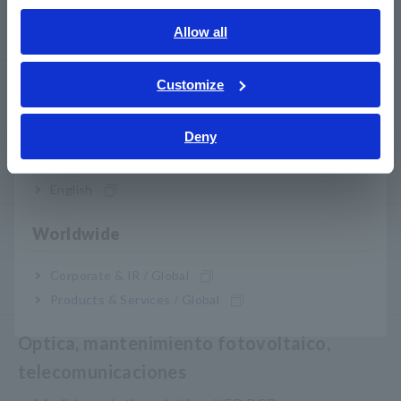
English
Generadores de señales, calibradores
Allow all
ภาษาไทย / ประเทศไทย
Tiếng Việt / Việt Nam
Customize
Medidores de potencia
Bahasa Indonesia
Medidores de potencia, Analizadores de potencia
Deny
India
Analizadores de calidad de la energía, registradores
de energía
English
Sondas, Sensores
Worldwide
Sondas/Sensores de corriente, Sondas de tensión,
Corporate & IR / Global
Sensores CAN
Products & Services / Global
Óptica, mantenimiento fotovoltaico,
telecomunicaciones