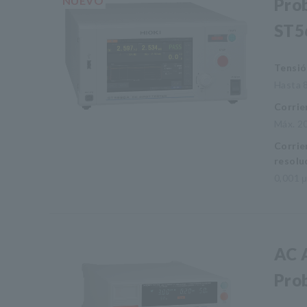
NUEVO
Pro
ST5
Tensió
Hasta 
Corrie
Máx. 2
Corrie
resolu
0,001 
AC 
Pro