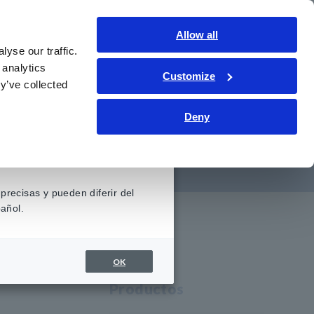
Contáctenos
Allow all
LATAM
Inicio de sesión
yse our traffic.
 analytics
Customize
iento
Servicio y asistencia
Sobre nosotros
y’ve collected
Deny
iento/soportado
precisas y pueden diferir del
añol.
portado
OK
Productos