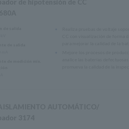
bador de hipotensión de CC
680A
n de salida
Realiza pruebas de voltaje sopo
8kV
CC con visualización de forma 
para mejorar la calidad de la bat
nte de salida
0 mA
Mejore los procesos de producc
analice las baterías defectuosas
nte de medición mín.
promueva la calidad de la inspe
ción
μA
AISLAMIENTO AUTOMÁTICO/
bador 3174