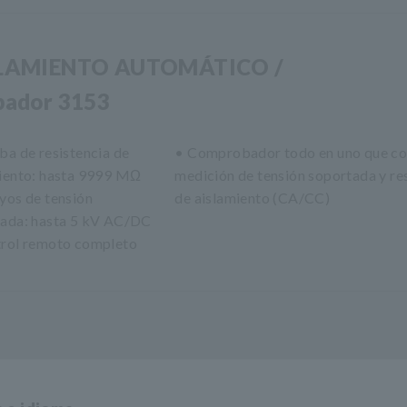
LAMIENTO AUTOMÁTICO /
bador 3153
ba de resistencia de
• Comprobador todo en uno que co
iento: hasta 9999 MΩ
medición de tensión soportada y re
yos de tensión
de aislamiento (CA/CC)
ada: hasta 5 kV AC/DC
rol remoto completo