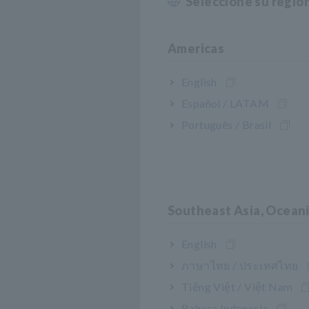
Seleccione su regió
Americas
English
Español / LATAM
Português / Brasil
Southeast Asia, Ocean
English
ภาษาไทย / ประเทศไทย
Tiếng Việt / Việt Nam
Bahasa Indonesia