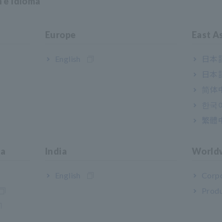
n e idioma
Europe
East A
English
日本語
日本語
简体
한국
繁體
ia
India
World
English
Corpo
Produ