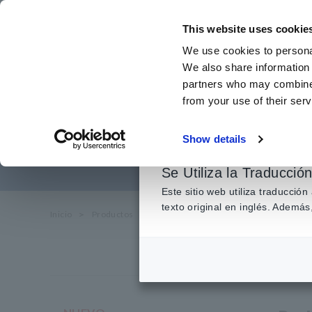
Ir
al
This website uses cookie
contenido
We use cookies to personal
principal
We also share information 
partners who may combine i
from your use of their serv
Probadores de 
Show details
Se Utiliza la Traducció
Este sitio web utiliza traducció
texto original en inglés. Adem
Inicio
​ ​
Productos
​ ​
Probadores de seguridad eléctrica, pro