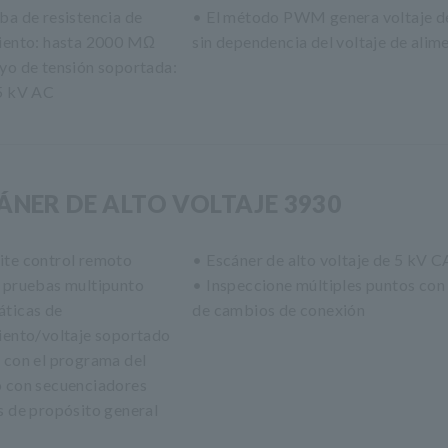
ba de resistencia de
• El método PWM genera voltaje d
iento: hasta 2000 MΩ
sin dependencia del voltaje de alim
yo de tensión soportada:
5 kV AC
ÁNER DE ALTO VOLTAJE 3930
te control remoto
• Escáner de alto voltaje de 5 kV 
 pruebas multipunto
• Inspeccione múltiples puntos con
ticas de
de cambios de conexión
iento/voltaje soportado
 con el programa del
 con secuenciadores
s de propósito general