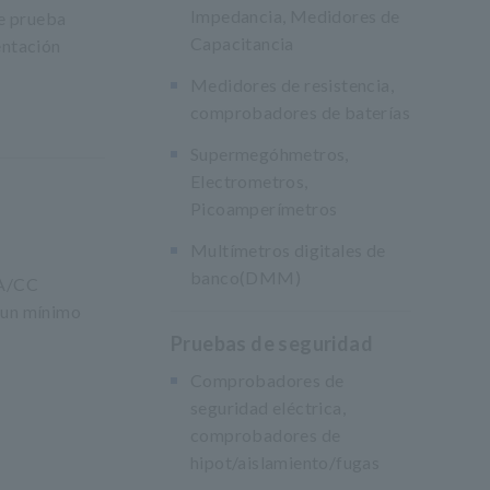
Impedancia, Medidores de
e prueba
Capacitancia
entación
Medidores de resistencia,
comprobadores de baterías
Supermegóhmetros,
Electrometros,
Picoamperímetros
Multímetros digitales de
banco(DMM)
CA/CC
 un mínimo
Pruebas de seguridad
Comprobadores de
seguridad eléctrica,
comprobadores de
hipot/aislamiento/fugas