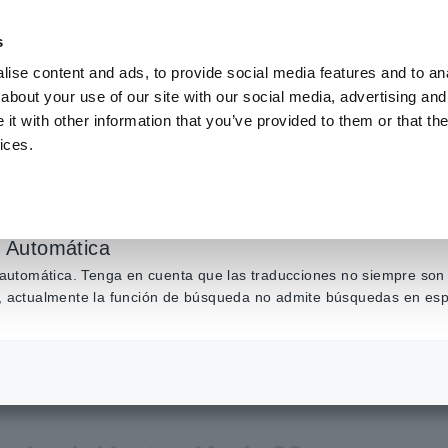
s
ise content and ads, to provide social media features and to anal
about your use of our site with our social media, advertising and
Productos
Industrias y soluciones
Centro de conocim
t with other information that you’ve provided to them or that the
ices.
voltaje Hipot/aislam
n Automática
n automática. Tenga en cuenta que las traducciones no siempre son 
ás, actualmente la función de búsqueda no admite búsquedas en esp
badores Hipot/aislamiento/fugas Probadores
​ ​
Hipot/aislamiento/voltaje so