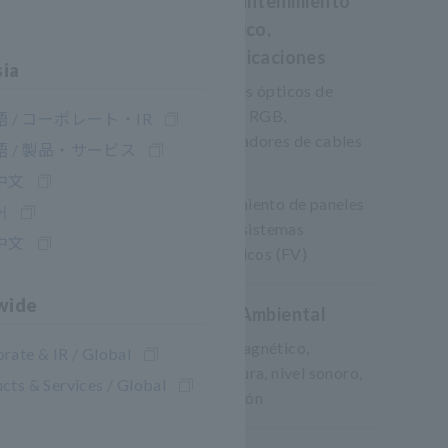
Óptica, mantenimiento
fotovoltaico,
telecomunicaciones
sia
Medidores ópticos de
láser/LED RGB,
 / コーポレート・IR
comprobadores de cables
 / 製品・サービス
LAN
中文
Mantenimiento de paneles
어
solares y sistemas
中文
fotovoltaicos (FV)
wide
Medición Ambiental
Campo magnético,
rate & IR / Global
temperatura, nivel sonoro,
cts & Services / Global
lux, rotación