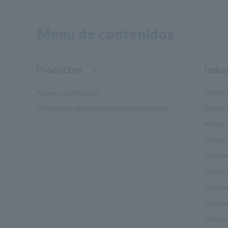
Menú de contenidos
Productos
Indus
Nuevos productos
Movili
Productos descontinuados/sustituidos
Baterí
Motor
Energí
Compon
Infrae
Pruebas
Fabric
Manten