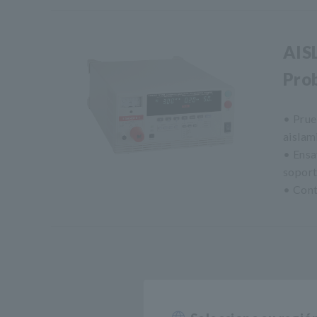
AIS
Pro
• Prue
aislam
• Ensa
soport
• Cont