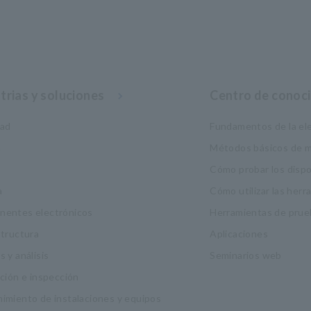
trias y soluciones
Centro de conoc
dad
Fundamentos de la ele
a
Métodos básicos de m
Cómo probar los disp
a
Cómo utilizar las her
entes electrónicos
Herramientas de prue
structura
Aplicaciones
 y análisis
Seminarios web
ación e inspección
imiento de instalaciones y equipos