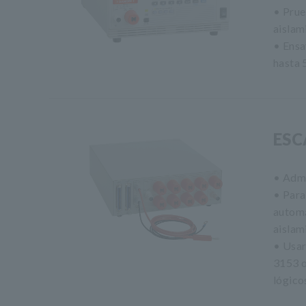
• Prue
aislam
• Ensa
hasta 
ESC
• Admi
• Para
automá
aislam
• Usar
3153 o
lógico