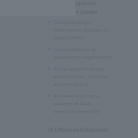
DMM, probadores,
medición de campo
Comprobadores,
Multímetros digitales de
mano (DMM)
Comprobadores de
aislamiento, megóhmetros
Pinzas amperimétricas,
amperimetros , Ganchos
amperimétricos
Resistencia de tierra,
rotación de fases,
detección de tensión
IoT/Nuevas Soluciones